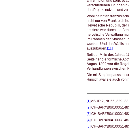
am Simplon und konkret auc
verschiedenen Gründen nich
das Projekt nutzlos und zu 
Wohl betonten französisch
nicht nur von Frankreich h
Helvetische Republik, der 
Letztere war durch die Beh
helvetische Verwaltung mus
im Rahmen der Strassenunte
wurden. Und das Wallis hat
auszubauen.
[11]
Seit der Mitte des Jahres
Seite her die förmliche Abt
August 1802 war die Regel
Verhandlungen zwischen Fr
Die mit Simplonpassstrasse
Hinsicht war sie auch von
[1]
ASHR 2, Nr. 66, 329–33
[2]
CH-BAR#B0#1000/1483#3
[3]
CH-BAR#B0#1000/1483#3
[4]
CH-BAR#B0#1000/1483#2
[5]
CH-BAR#B0#1000/1483#2