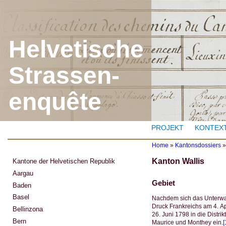
J
Helvetische
Strassen-
enquête
PROJEKT
KONTEX
Home
»
Kantonsdossiers
Y
Kanton Wallis
Kantone der Helvetischen Republik
o
u
Aargau
a
Gebiet
Baden
r
e
Basel
Nachdem sich das Unterwal
h
Druck Frankreichs am 4. Apr
Bellinzona
e
26. Juni 1798 in die Distri
r
Bern
Maurice und Monthey ein.
[
e