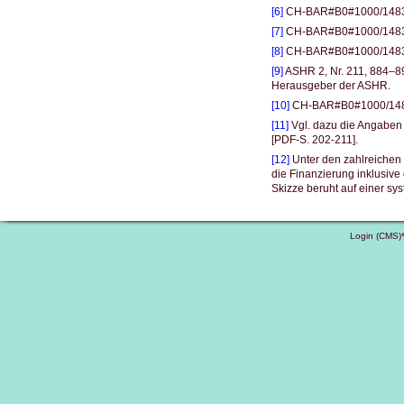
[6]
CH-BAR#B0#1000/1483#3
[7]
CH-BAR#B0#1000/1483#3
[8]
CH-BAR#B0#1000/1483#2
[9]
ASHR 2, Nr. 211, 884–89
Herausgeber der ASHR.
[10]
CH-BAR#B0#1000/1483#
[11]
Vgl. dazu die Angaben
[PDF-S. 202-211].
[12]
Unter den zahlreichen 
die Finanzierung inklusiv
Skizze beruht auf einer sy
Login (CMS)