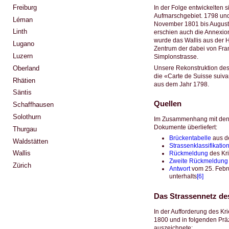
Freiburg
In der Folge entwickelten s
Aufmarschgebiet. 1798 und
Léman
November 1801 bis August
Linth
erschien auch die Annexion
wurde das Wallis aus der 
Lugano
Zentrum der dabei von Fran
Luzern
Simplonstrasse.
Unsere Rekonstruktion des G
Oberland
die «Carte de Suisse suiva
Rhätien
aus dem Jahr 1798.
Säntis
Quellen
Schaffhausen
Solothurn
Im Zusammenhang mit den v
Dokumente überliefert:
Thurgau
Brückentabelle
aus d
Waldstätten
Strassenklassifikatio
Wallis
Rückmeldung
des Kr
Zweite Rückmeldung
Zürich
Antwort
vom 25. Febru
unterhalts
[6]
Das Strassennetz des
In der Aufforderung des Kr
1800 und in folgenden Präz
auszeichnete: