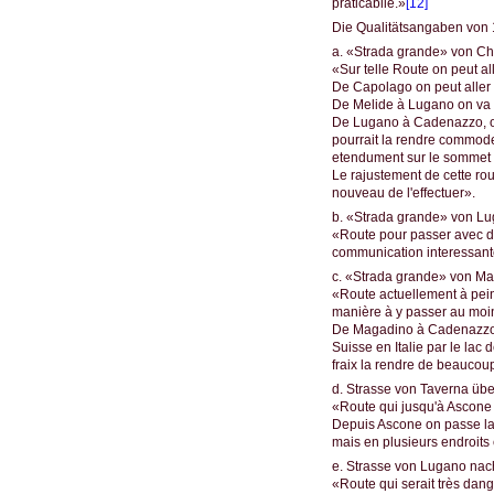
praticabile.»
[12]
Die Qualitätsangaben von 1
a. «Strada grande» von Ch
«Sur telle Route on peut a
De Capolago on peut aller 
De Melide à Lugano on va a
De Lugano à Cadenazzo, on 
pourrait la rendre commode
etendument sur le sommet &
Le rajustement de cette rou
nouveau de l'effectuer».
b. «Strada grande» von Lu
«Route pour passer avec de
communication interessant
c. «Strada grande» von Ma
«Route actuellement à pein
manière à y passer au moin
De Magadino à Cadenazzo el
Suisse en Italie par le lac
fraix la rendre de beaucou
d. Strasse von Taverna übe
«Route qui jusqu'à Ascone 
Depuis Ascone on passe la 
mais en plusieurs endroits 
e. Strasse von Lugano nach
«Route qui serait très dan