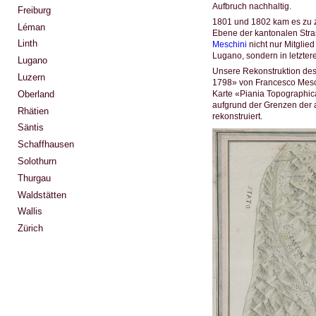
Aufbruch nachhaltig.
Freiburg
1801 und 1802 kam es zu z
Léman
Ebene der kantonalen Stras
Linth
Meschini
nicht nur Mitgli
Lugano, sondern in letzter
Lugano
Unsere Rekonstruktion des 
Luzern
1798» von Francesco Mesc
Karte «Piania Topographic
Oberland
aufgrund der Grenzen der 
Rhätien
rekonstruiert.
Säntis
Schaffhausen
Solothurn
Thurgau
Waldstätten
Wallis
Zürich