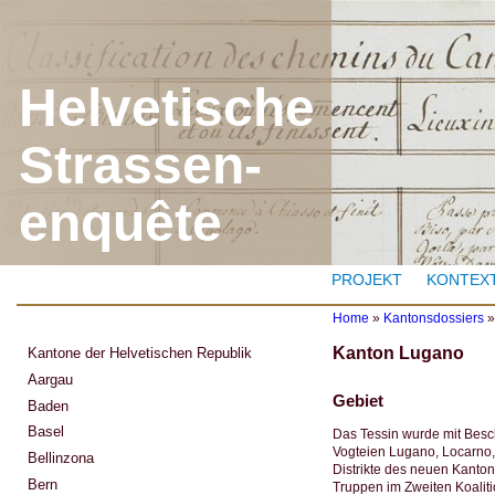
J
Helvetische
Strassen-
enquête
PROJEKT
KONTEX
Home
»
Kantonsdossiers
Y
Kanton Lugano
Kantone der Helvetischen Republik
o
u
Aargau
a
Gebiet
Baden
r
e
Basel
Das Tessin wurde mit Besch
h
Vogteien Lugano, Locarno,
Bellinzona
e
Distrikte des neuen Kanton
r
Bern
Truppen im Zweiten Koalit
e