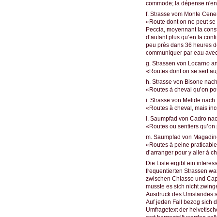
commode; la dépense n'en 
f. Strasse vom Monte Cener
«Route dont on ne peut se s
Peccia, moyennant la constru
d’autant plus qu’en la cont
peu près dans 36 heures de
communiquer par eau avec 
g. Strassen von Locarno an
«Routes dont on se sert au
h. Strasse von Bisone nach
«Routes à cheval qu’on pou
i. Strasse von Melide nach
«Routes à cheval, mais i
l. Saumpfad von Cadro nach
«Routes ou sentiers qu’on p
m. Saumpfad von Magadino 
«Routes à peine praticables
d’arranger pour y aller à c
Die Liste ergibt ein inter
frequentierten Strassen war
zwischen Chiasso und Capo
musste es sich nicht zwin
Ausdruck des Umstandes se
Auf jeden Fall bezog sich d
Umfragetext der helvetisch