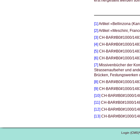
erst hergestellt werden soll
[1]
Artikel «Bellinzona (Ka
[2]
Artikel «Meschini, Fran
[3]
CH-BAR#B0#1000/1483
[4]
CH-BAR#B0#1000/1483
[5]
CH-BAR#B0#1000/1483
[6]
CH-BAR#B0#1000/1483
[7]
Missivenbücher der Korr
Strassenaufseher und ande
Brücken, Festungswerken
[8]
CH-BAR#B0#1000/1483#317
[9]
CH-BAR#B0#1000/1483#2
[10]
CH-BAR#B0#1000/1483#
[11]
CH-BAR#B0#1000/1483#
[12]
CH-BAR#B0#1000/1483#
[13]
CH-BAR#B0#1000/1483#
Login (CMS)