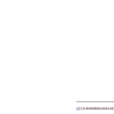
[1]
CH-BAR#B0#1000/1483#3