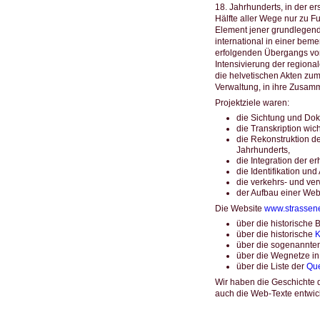
18. Jahrhunderts, in der 
Hälfte aller Wege nur zu F
Element jener grundlegende
international in einer beme
erfolgenden Übergangs vo
Intensivierung der region
die helvetischen Akten zum
Verwaltung, in ihre Zusam
Projektziele waren:
die Sichtung und Dok
die Transkription wic
die Rekonstruktion d
Jahrhunderts,
die Integration der e
die Identifikation un
die verkehrs- und ver
der Aufbau einer Webs
Die Website
www.strassen
über die historische
über die historische
K
über die sogenannte
über die Wegnetze in
über die Liste der
Que
Wir haben die Geschichte 
auch die Web-Texte entwick