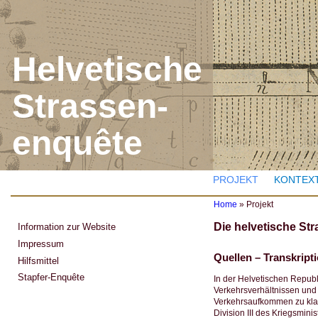
J
Helvetische
Strassen-
enquête
PROJEKT
KONTEX
Home
»
Projekt
Y
Die helvetische St
Information zur Website
o
u
Impressum
a
Quellen – Transkrip
Hilfsmittel
r
e
Stapfer-Enquête
In der Helvetischen Repub
h
Verkehrsverhältnissen und
e
Verkehrsaufkommen zu klassi
r
Division III des Kriegsmin
e