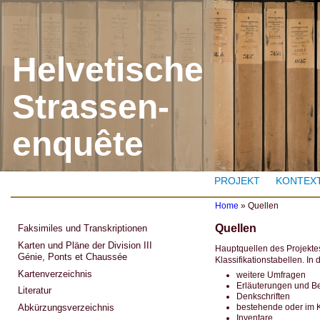
J
Helvetische
Strassen-
enquête
PROJEKT
KONTEX
Home
»
Quellen
Y
Quellen
Faksimiles und Transkriptionen
o
u
Karten und Pläne der Division III
Hauptquellen des Projekte
a
Génie, Ponts et Chaussée
Klassifikationstabellen. 
r
Kartenverzeichnis
e
weitere Umfragen
h
Erläuterungen und Be
Literatur
e
Denkschriften
r
bestehende oder im K
Abkürzungsverzeichnis
e
Inventare