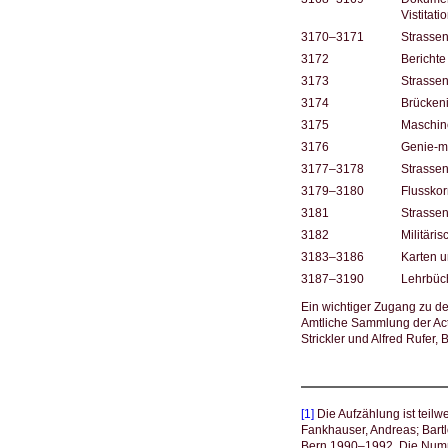
Vistitati
3170–3171
Strassen
3172
Berichte
3173
Strassen
3174
Brückeni
3175
Maschine
3176
Genie-mi
3177–3178
Strassen
3179–3180
Flusskor
3181
Strasse
3182
Militäri
3183–3186
Karten 
3187–3190
Lehrbüch
Ein wichtiger Zugang zu de
Amtliche Sammlung der Act
Strickler und Alfred Rufer
[1]
Die Aufzählung ist teil
Fankhauser, Andreas; Bartl
Bern 1990–1992. Die Numme