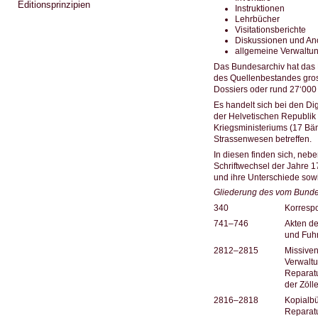
Editionsprinzipien
Instruktionen
Lehrbücher
Visitationsberichte
Diskussionen und An
allgemeine Verwaltu
Das Bundesarchiv hat das P
des Quellenbestandes gros
Dossiers oder rund 27‘000 
Es handelt sich bei den Di
der Helvetischen Republi
Kriegsministeriums (17 Bä
Strassenwesen betreffen.
In diesen finden sich, neb
Schriftwechsel der Jahre 
und ihre Unterschiede sowi
Gliederung des vom Bundes
340
Korresp
741–746
Akten de
und Fuh
2812–2815
Missiven
Verwalt
Reparat
der Zöll
2816–2818
Kopialbü
Reparat