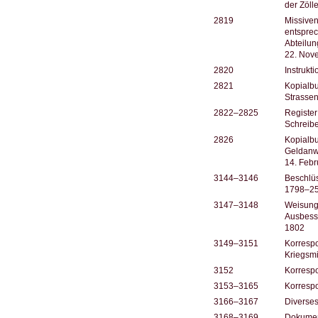
der Zöll
2819
Missive
entsprec
Abteilun
22. Nov
2820
Instrukt
2821
Kopialbu
Strassen
2822–2825
Register
Schreibe
2826
Kopialb
Geldanw
14. Febr
3144–3146
Beschlüs
1798–25
3147–3148
Weisunge
Ausbess
1802
3149–3151
Korrespo
Kriegsmi
3152
Korresp
3153–3165
Korrespo
3166–3167
Diverses
3168–3169
Dokument