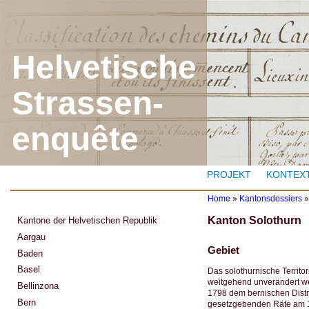
J
Helvetische
Strassen-
enquête
PROJEKT
KONTEX
Home
»
Kantonsdossiers
Y
Kanton Solothurn
Kantone der Helvetischen Republik
o
u
Aargau
a
Gebiet
Baden
r
e
Basel
Das solothurnische Territ
h
weitgehend unverändert we
Bellinzona
e
1798 dem bernischen Distri
r
Bern
gesetzgebenden Räte am 15. 
e