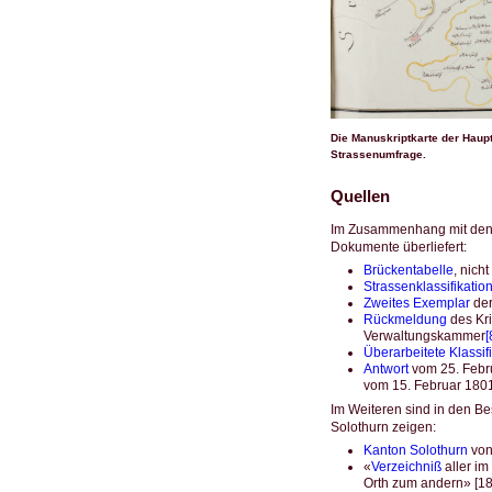
Die Manuskriptkarte der Haup
Strassenumfrage.
Quellen
Im Zusammenhang mit den v
Dokumente überliefert:
Brückentabelle
, nicht
Strassenklassifikatio
Zweites Exemplar
der
Rückmeldung
des Kri
Verwaltungskammer
[
Überarbeitete Klassif
Antwort
vom 25. Febru
vom 15. Februar 180
Im Weiteren sind in den Bes
Solothurn zeigen:
Kanton Solothurn
von
«
Verzeichniß
aller im
Orth zum andern» [1