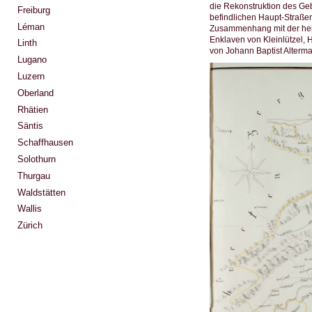
die Rekonstruktion des Geb
Freiburg
befindlichen Haupt-Straße
Léman
Zusammenhang mit der hel
Enklaven von Kleinlützel, 
Linth
von Johann Baptist Alterm
Lugano
Luzern
Oberland
Rhätien
Säntis
Schaffhausen
Solothurn
Thurgau
Waldstätten
Wallis
Zürich