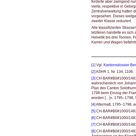
forderte aber zwingend nur
vierte, respektive in Gebi
Zentralverwaltung hatten 
vorgesehen. Dieses weitge
zweiter Klasse reduziert.
Alle klassifizierten Stras
letzteren handelte es sich
Helvetik bis drei Tonnen, 
Karren und Wagen befahrb
[1]
Vgl.
Kantonsdossier Be
[2]
ASHR 1, Nr. 134, 1106.
[3]
CH-BAR#B0#1000/1483#31
wahrscheinlich von Johann 
Plan des Canton Solothurn
1798 beim Einzug der Fran
worden […]», 1795–1798, 
[4]
Altermatt, 1795–1798, w
[5]
CH-BAR#B0#1000/1483#3
[6]
CH-BAR#B0#1000/1483#3
[7]
CH-BAR#B0#1000/1483#3
[8]
CH-BAR#B0#1000/1483#2
Änderungen an der Klassifi