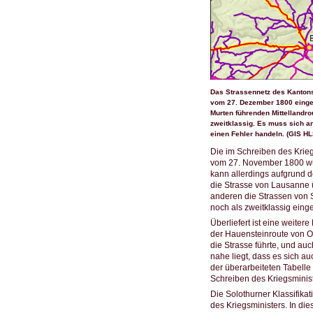
Das Strassennetz des Kantons
vom 27. Dezember 1800 eingef
Murten führenden Mittellandro
zweitklassig. Es muss sich an
einen Fehler handeln. (GIS HL
Die im Schreiben des Krie
vom 27. November 1800 wur
kann allerdings aufgrund 
die Strasse von Lausanne ü
anderen die Strassen von S
noch als zweitklassig einge
Überliefert ist eine weite
der Hauensteinroute von Ol
die Strasse führte, und au
nahe liegt, dass es sich a
der überarbeiteten Tabelle 
Schreiben des Kriegsminis
Die Solothurner Klassifika
des Kriegsministers. In di