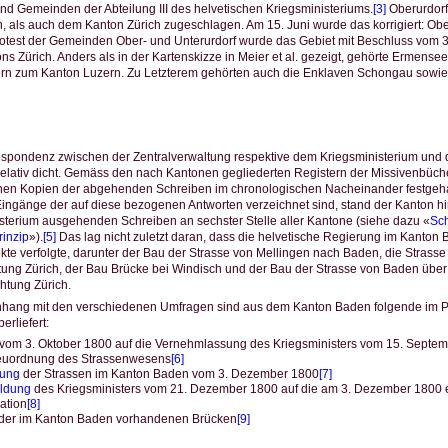
 und Gemeinden der Abteilung III des helvetischen Kriegsministeriums.
[3]
Oberurdor
 als auch dem Kanton Zürich zugeschlagen. Am 15. Juni wurde das korrigiert: Ob
otest der Gemeinden Ober- und Unterurdorf wurde das Gebiet mit Beschluss vom 
ons Zürich. Anders als in der Kartenskizze in Meier et al. gezeigt, gehörte Ermense
rn zum Kanton Luzern. Zu Letzterem gehörten auch die Enklaven Schongau sow
espondenz zwischen der Zentralverwaltung respektive dem Kriegsministerium und
elativ dicht. Gemäss den nach Kantonen gegliederten Registern der Missivenbücher
enen Kopien der abgehenden Schreiben im chronologischen Nacheinander festgeha
ingänge der auf diese bezogenen Antworten verzeichnet sind, stand der Kanton hin
sterium ausgehenden Schreiben an sechster Stelle aller Kantone (siehe dazu «
Sch
inzip
»).
[5]
Das lag nicht zuletzt daran, dass die helvetische Regierung im Kanton
kte verfolgte, darunter der Bau der Strasse von Mellingen nach Baden, die Strass
tung Zürich, der Bau Brücke bei Windisch und der Bau der Strasse von Baden übe
htung Zürich.
ang mit den verschiedenen Umfragen sind aus dem Kanton Baden folgende im Proj
rliefert:
vom 3. Oktober 1800 auf die Vernehmlassung des Kriegsministers vom 15. Septem
euordnung des Strassenwesens
[6]
rung
der Strassen im Kanton Baden vom 3. Dezember 1800
[7]
ldung
des Kriegsministers vom 21. Dezember 1800 auf die am 3. Dezember 1800
kation
[8]
der im Kanton Baden vorhandenen Brücken
[9]