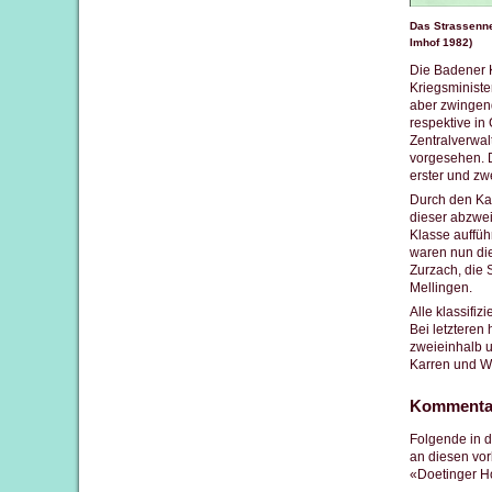
Das Strassenne
Imhof 1982)
Die Badener K
Kriegsministe
aber zwingend
respektive in
Zentralverwal
vorgesehen. D
erster und zwe
Durch den Kan
dieser abzwei
Klasse auffüh
waren nun die
Zurzach, die 
Mellingen.
Alle klassifi
Bei letzteren
zweieinhalb un
Karren und W
Kommentare
Folgende in 
an diesen vor
«Doetinger H