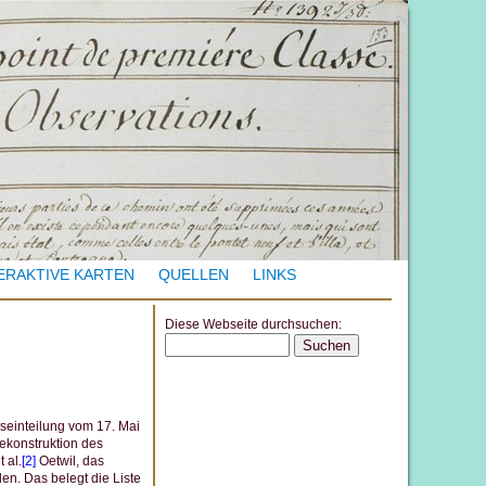
ERAKTIVE KARTEN
QUELLEN
LINKS
Diese Webseite durchsuchen:
S
e
a
r
seinteilung vom 17. Mai
ekonstruktion des
c
 al.
[2]
Oetwil, das
h
en. Das belegt die Liste