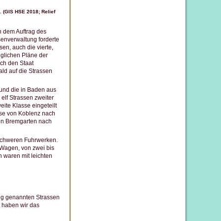
 (GIS HSE 2018; Relief
h dem Auftrag des
senverwaltung forderte
en, auch die vierte,
nglichen Pläne der
ch den Staat
ld auf die Strassen
 und die in Baden aus
lf Strassen zweiter
eite Klasse eingeteilt
sse von Koblenz nach
von Bremgarten nach
d schweren Fuhrwerken.
 Wagen, von zwei bis
n waren mit leichten
ng genannten Strassen
t haben wir das