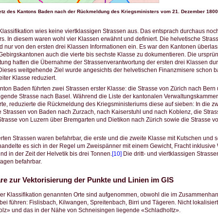
tz des Kantons Baden nach der Rückmeldung des Kriegsministers vom 21. Dezember 1800.
lassifikation wies keine viertklassigen Strassen aus. Das entsprach durchaus noc
rs. In diesem waren wohl vier Klassen erwähnt und definiert. Die helvetische Stras
 nur von den ersten drei Klassen Informationen ein. Es war den Kantonen überlass
 Gebirgskantonen auch die vierte bis sechste Klasse zu dokumentieren. Die ursprü
tung hatten die Übernahme der Strassenverantwortung der ersten drei Klassen dur
ieses weitgehende Ziel wurde angesichts der helvetischen Finanzmisere schon ba
iter Klasse reduziert.
ton Baden führten zwei Strassen erster Klasse: die Strasse von Zürich nach Bern
gende Strasse nach Basel. Während die Liste der kantonalen Verwaltungskammer e
rte, reduzierte die Rückmeldung des Kriegsministeriums diese auf sieben: In die zw
 Strassen von Baden nach Zurzach, nach Kaiserstuhl und nach Koblenz, die Stra
Strasse von Luzern über Bremgarten und Dietikon nach Zürich sowie die Strasse 
zierten Strassen waren befahrbar, die erste und die zweite Klasse mit Kutschen un
 handelte es sich in der Regel um Zweispänner mit einem Gewicht, Fracht inklusive
d in der Zeit der Helvetik bis drei Tonnen.
[10]
Die dritt- und viertklassigen Strasse
agen befahrbar.
 zur Vektorisierung der Punkte und Linien im GIS
der Klassifikation genannten Orte sind aufgenommen, obwohl die im Zusammenha
bei führen: Fislisbach, Kilwangen, Spreitenbach, Birri und Tägeren. Nicht lokalisier
olz» und das in der Nähe von Schneisingen liegende «Schladholtz».