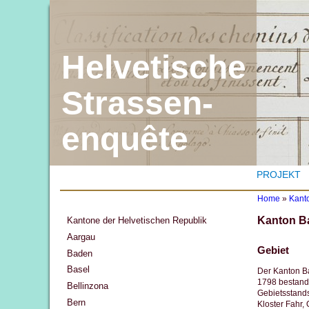
Helvetische
Strassen-
enquête
PROJEKT
Home
»
Kant
Y
Kanton B
Kantone der Helvetischen Republik
o
u
Aargau
a
Gebiet
Baden
r
e
Basel
Der Kanton Ba
h
1798 bestand 
Bellinzona
e
Gebietsstands
r
Bern
Kloster Fahr,
e