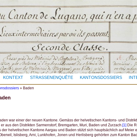
Jump to navigation
KONTEXT
STRASSENENQUÊTE
KANTONSDOSSIERS
INT
onsdossiers
»
Baden
aden
den war einer der neuen Kantone. Gemäss der helvetischen Kantons- und Distrikt
er aus den Distrikten Sarmenstorf, Bremgarten, Muri, Baden und Zurzach.
[1]
Die R
 der helvetischen Kantone Aargau und Baden stützt sich hauptsächlich auf Meier et
 Oberwil, Islisberg, Arni, Lunkhofen, Jonen und Herlisberg gehörten zum Kanton Bad