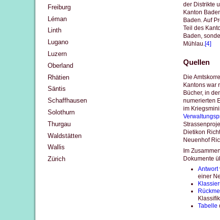
der Distrikte
Freiburg
Kanton Baden,
Léman
Baden. Auf Pr
Teil des Kant
Linth
Baden, sonde
Lugano
Mühlau.
[4]
Luzern
Quellen
Oberland
Rhätien
Die Amtskorr
Kantons war r
Säntis
Bücher, in d
Schaffhausen
numerierten E
im Kriegsmini
Solothurn
Verwaltungspr
Thurgau
Strassenproje
Dietikon Rich
Waldstätten
Neuenhof Ric
Wallis
Im Zusammenh
Dokumente übe
Zürich
Antwort
einer N
Klassie
Rückme
Klassifi
Tabelle