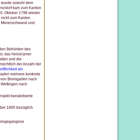
f wurde sowohl dem
erurdorf kam zum Kanton
30. Oktober 1798 wieder
e nicht zum Kanton
ie Merenschwand und
 den Behörden des
, das heisst jener
lten und die
sichtlich der Anzahl der
riftlichkeit als
 Baden mehrere konkrete
e von Bremgarten nach
r Wettingen nach
ekt transkribierte
ber 1800 bezüglich
 eingegangene