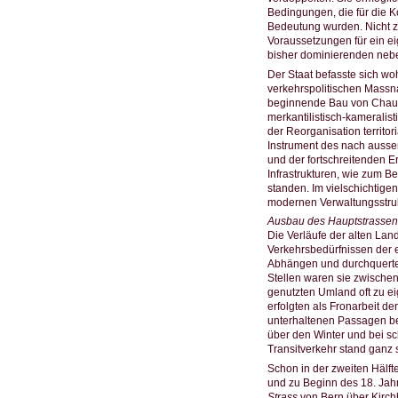
Bedingungen, die für die 
Bedeutung wurden. Nicht zu
Voraussetzungen für ein e
bisher dominierenden nebe
Der Staat befasste sich wo
verkehrspolitischen Massn
beginnende Bau von Chaus
merkantilistisch-kameralist
der Reorganisation territor
Instrument des nach aussen
und der fortschreitenden 
Infrastrukturen, wie zum 
standen. Im vielschichtig
modernen Verwaltungsstrukt
Ausbau des Hauptstrassen
Die Verläufe der alten Lan
Verkehrsbedürfnissen der e
Abhängen und durchquerten
Stellen waren sie zwische
genutzten Umland oft zu ei
erfolgten als Fronarbeit de
unterhaltenen Passagen be
über den Winter und bei sc
Transitverkehr stand ganz st
Schon in der zweiten Hälft
und zu Beginn des 18. Jah
Strass
von Bern über Kirch