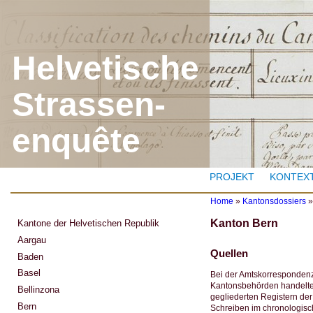
J
Helvetische
Strassen-
enquête
PROJEKT
KONTEX
Home
»
Kantonsdossiers
Y
Kanton Bern
Kantone der Helvetischen Republik
o
u
Aargau
a
Quellen
Baden
r
e
Basel
Bei der Amtskorrespondenz
h
Kantonsbehörden handelte 
Bellinzona
e
gegliederten Registern der
r
Bern
Schreiben im chronologisc
e