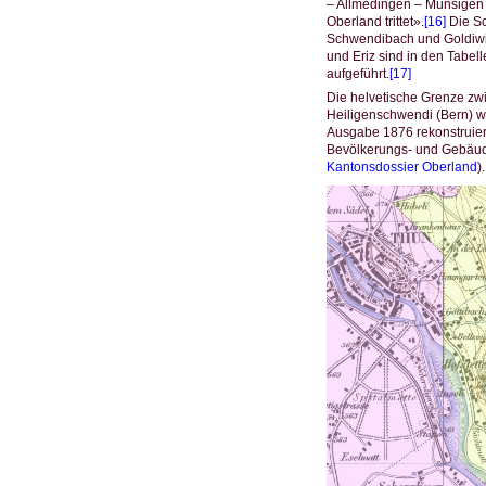
– Allmedingen – Münsigen 
Oberland trittet».
[16]
Die Sc
Schwendibach und Goldiwil
und Eriz sind in den Tabe
aufgeführt.
[17]
Die helvetische Grenze zw
Heiligenschwendi (Bern) wu
Ausgabe 1876 rekonstruiert
Bevölkerungs- und Gebäud
Kantonsdossier Oberland
).