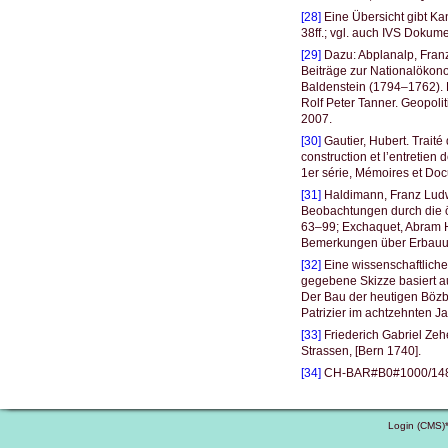
[28]
Eine Übersicht gibt Ka
38ff.; vgl. auch IVS Dokum
[29]
Dazu: Abplanalp, Franz.
Beiträge zur Nationalökonom
Baldenstein (1794–1762). Da
Rolf Peter Tanner. Geopoli
2007.
[30]
Gautier, Hubert. Traité
construction et l’entretien
1er série, Mémoires et Do
[31]
Haldimann, Franz Ludw
Beobachtungen durch die ö
63–99; Exchaquet, Abram He
Bemerkungen über Erbauun
[32]
Eine wissenschaftliche
gegebene Skizze basiert a
Der Bau der heutigen Bözbe
Patrizier im achtzehnten J
[33]
Friederich Gabriel Zeh
Strassen, [Bern 1740].
[34]
CH-BAR#B0#1000/1483#
Login (CMS)