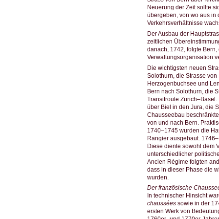
Neuerung der Zeit sollte s
übergeben, von wo aus in de
Verkehrsverhältnisse wachs
Der Ausbau der Hauptstrass
zeitlichen Übereinstimmun
danach, 1742, folgte Bern,
Verwaltungsorganisation ve
Die wichtigsten neuen Str
Solothurn, die Strasse vo
Herzogenbuchsee und Lenz
Bern nach Solothurn, die 
Transitroute Zürich–Basel
über Biel in den Jura, die
Chausseebau beschränkte s
von und nach Bern. Praktis
1740–1745 wurden die Haup
Rangier ausgebaut. 1746–1
Diese diente sowohl dem V
unterschiedlicher politisc
Ancien Régime folgten ande
dass in dieser Phase die 
wurden.
Der französische Chaussee
In technischer Hinsicht w
chaussées
sowie in der 1
ersten Werk von Bedeutung