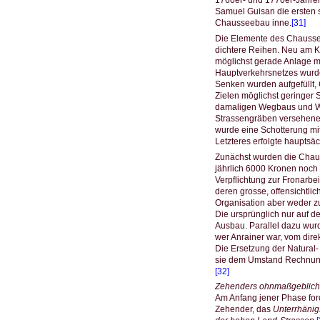
1760er- und 1770er-Jahre
Samuel Guisan die ersten s
Chausseebau inne.
[31]
Die Elemente des Chaussee
dichtere Reihen. Neu am Ku
möglichst gerade Anlage mi
Hauptverkehrsnetzes wurde
Senken wurden aufgefüllt,
Zielen möglichst geringer
damaligen Wegbaus und We
Strassengräben versehene S
wurde eine Schotterung mi
Letzteres erfolgte hauptsäc
Zunächst wurden die Chauss
jährlich 6000 Kronen noch 
Verpflichtung zur Fronarbe
deren grosse, offensichtli
Organisation aber weder zu 
Die ursprünglich nur auf d
Ausbau. Parallel dazu wurd
wer Anrainer war, vom dir
Die Ersetzung der Natural-
sie dem Umstand Rechnung,
[32]
Zehenders ohnmaßgeblich
Am Anfang jener Phase forci
Zehender, das
Unterrhänig