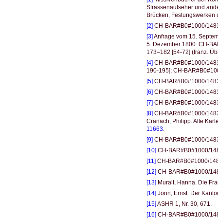
Strassenaufseher und ande
Brücken, Festungswerken
[2]
CH-BAR#B0#1000/1483#31
[3]
Anfrage vom 15. Septe
5. Dezember 1800: CH-BA
173–182 [54-72] (franz. Üb
[4]
CH-BAR#B0#1000/1483#3
190-195]; CH-BAR#B0#1000
[5]
CH-BAR#B0#1000/1483#3
[6]
CH-BAR#B0#1000/1483
[7]
CH-BAR#B0#1000/1483#3
[8]
CH-BAR#B0#1000/1483#31
Cranach, Philipp. Alte Kart
11663
.
[9]
CH-BAR#B0#1000/1483#3
[10]
CH-BAR#B0#1000/148
[11]
CH-BAR#B0#1000/148
[12]
CH-BAR#B0#1000/148
[13]
Muralt, Hanna. Die Fra
[14]
Jörin, Ernst. Der Kanto
[15]
ASHR 1, Nr. 30, 671.
[16]
CH-BAR#B0#1000/1483#3