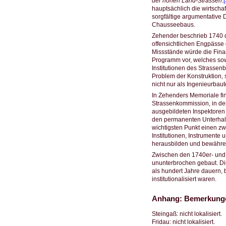
der hohen Land-Strassen
.
[
hauptsächlich die wirtsch
sorgfältige argumentative D
Chausseebaus.
Zehender beschrieb 1740 d
offensichtlichen Engpässe 
Missstände würde die Finan
Programm vor, welches sow
Institutionen des Strassenb
Problem der Konstruktion,
nicht nur als Ingenieurbau
In Zehenders Memoriale fin
Strassenkommission, in de
ausgebildeten Inspektoren u
den permanenten Unterhalt
wichtigsten Punkt einen z
Institutionen, Instrumente
herausbilden und bewähren.
Zwischen den 1740er- und 
ununterbrochen gebaut. Die
als hundert Jahre dauern,
institutionalisiert waren.
Anhang: Bemerkungen
Steingaß: nicht lokalisiert.
Fridau: nicht lokalisiert.