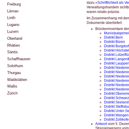
dazu «
Schriftlichkeit als V
Freiburg
Verwaltungshandeln sichtba
Léman
waren relativ präzise.
Linth
Im Zusammenhang mit den v
Dokumente überliefert:
Lugano
Brückeninventare der 
Luzern
Munizipalgemei
Distrikt Bern
Oberland
Distrikt Büren
Rhätien
Distrikt Burgdorf
Distrikt Höchste
Säntis
Distrikt Lützelfl
Schaffhausen
Distrikt Langent
Distrikt Lauppe
Solothurn
Distrikt Nieder
Distrikt Nieder
Thurgau
Distrikt Niedere
Waldstätten
Distrikt Niede
Distrikt Nieder
Wallis
Distrikt Niede
Zürich
Distrikt Oberem
Distrikt Schwar
Distrikt Seeland
Distrikt Steffisb
Distrikt Unter-S
Distrikt Wangen
Distrikt Zollikof
Antwort
vom 5. Dezem
Strassenwesens vom 