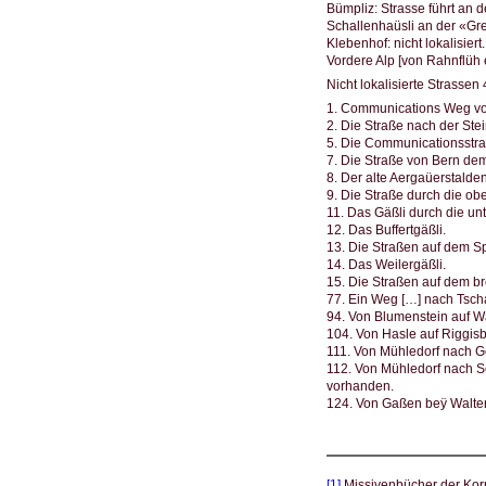
Bümpliz: Strasse führt an d
Schallenhaüsli an der «Gren
Klebenhof: nicht lokalisiert.
Vordere Alp [von Rahnflüh er
Nicht lokalisierte Strassen 
1. Communications Weg von
2. Die Straße nach der Ste
5. Die Communicationsstra
7. Die Straße von Bern de
8. Der alte Aergaüerstalden
9. Die Straße durch die o
11. Das Gäßli durch die un
12. Das Buffertgäßli.
13. Die Straßen auf dem Sp
14. Das Weilergäßli.
15. Die Straßen auf dem br
77. Ein Weg […] nach Tsc
94. Von Blumenstein auf W
104. Von Hasle auf Riggis
111. Von Mühledorf nach G
112. Von Mühledorf nach Se
vorhanden.
124. Von Gaßen beÿ Walter
[1]
Missivenbücher der Korr