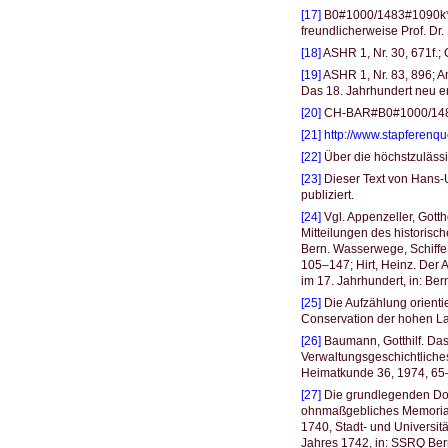
[17]
B0#1000/1483#1090k*, 
freundlicherweise Prof. Dr.
[18]
ASHR 1, Nr. 30, 671f
[19]
ASHR 1, Nr. 83, 896; An
Das 18. Jahrhundert neu e
[20]
CH-BAR#B0#1000/1483#
[21]
http://www.stapferenqu
[22]
Über die höchstzulässi
[23]
Dieser Text von Hans-Ul
publiziert.
[24]
Vgl. Appenzeller, Gotth
Mitteilungen des historisch
Bern. Wasserwege, Schiffe 
105–147; Hirt, Heinz. Der
im 17. Jahrhundert, in: Be
[25]
Die Aufzählung orientie
Conservation der hohen La
[26]
Baumann, Gotthilf. Das
Verwaltungsgeschichtliches
Heimatkunde 36, 1974, 65–1
[27]
Die grundlegenden Dok
ohnmaßgebliches Memoriale
1740, Stadt- und Universitä
Jahres 1742, in: SSRQ Bern