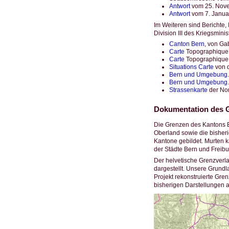
Antwort
vom 25. Novem
Antwort
vom 7. Januar
Im Weiteren sind Berichte, 
Division III des Kriegsmin
Canton Bern
, von Ga
Carte
Topographique d
Carte
Topographique d
Situations Carte
von d
Bern und Umgebung
.
Bern und Umgebung
.
Strassenkarte
der Nor
Dokumentation des 
Die Grenzen des Kantons Be
Oberland sowie die bisher
Kantone gebildet. Murten 
der Städte Bern und Freibu
Der helvetische Grenzverl
dargestellt. Unsere Grundl
Projekt rekonstruierte Gre
bisherigen Darstellungen a