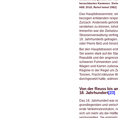
benachbarten Kantonen. Siehe
HSE 2018; Relief Imhof 1982)
Das Hauptstrassennetz, wie
bezogen entstanden respekt
Zurzach. Anderseits gehör
verstehen zu können, lohnt 
Immerhin war die Zielsetzu
Strassenverwaltung verfol
18. Jahrhunderts getragen
oder Pierre Bel) und hinsi
Bei den Hauptstrassen ers
Sie waren stark auf die St
Republik und der angrenze
schweren Fuhrwerken und K
Wagen und Karren zuliesse
Régime in der Regel um Zwe
Tonnen, Fracht inklusive W
durchgesetzt hatte, währe
Von der Reuss bis an
18. Jahrhundert
[23]
Das 18. Jahrhundert war ei
grundlegenden und vielschi
erste Verkehrsrevolution, 
sich um mehr als die Hälft
verdoppelten. Sie ermögli