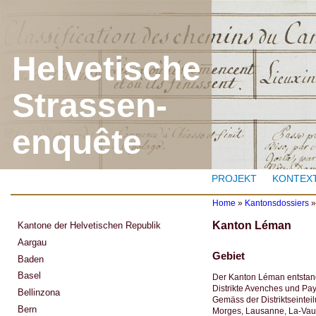
J
Helvetische
Strassen-
enquête
PROJEKT
KONTEX
Home
»
Kantonsdossiers
Y
Kanton Léman
Kantone der Helvetischen Republik
o
u
Aargau
a
Gebiet
Baden
r
e
Basel
Der Kanton Léman entstan
h
Distrikte Avenches und Pay
Bellinzona
e
Gemäss der Distriktseintei
r
Bern
Morges, Lausanne, La-Vaud
e