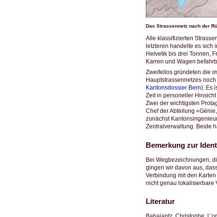
Das Strassennetz nach der Rü
Alle klassifizierten Stras
letzteren handelte es sich
Helvetik bis drei Tonnen, 
Karren und Wagen befahrb
Zweifellos gründeten die i
Hauptstrassennetzes noch 
Kantonsdossier Bern
). Es 
Zeit in personeller Hinsi
Zwei der wichtigsten Prot
Chef der Abteilung «Génie
zunächst Kantonsingenieur
Zentralverwaltung. Beide
Bemerkung zur Identi
Bei Wegbezeichnungen, die
gingen wir davon aus, dass
Verbindung mit den Karten 
nicht genau lokalisierbare
Literatur
Babaiantz, Christophe. L’o