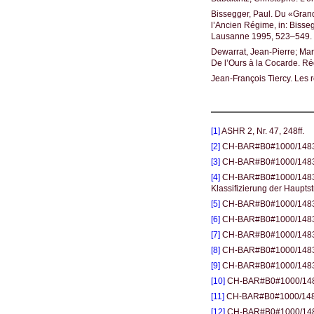
Bissegger, Paul. Du «Grand
l’Ancien Régime, in: Bisse
Lausanne 1995, 523–549.
Dewarrat, Jean-Pierre; Marg
De l’Ours à la Cocarde. R
Jean-François Tiercy. Les
[1]
ASHR 2, Nr. 47, 248ff.
[2]
CH-BAR#B0#1000/1483#
[3]
CH-BAR#B0#1000/1483#3
[4]
CH-BAR#B0#1000/1483#31
Klassifizierung der Haupts
[5]
CH-BAR#B0#1000/1483#3
[6]
CH-BAR#B0#1000/1483#2
[7]
CH-BAR#B0#1000/1483#2
[8]
CH-BAR#B0#1000/1483#3
[9]
CH-BAR#B0#1000/1483#2
[10]
CH-BAR#B0#1000/1483#
[11]
CH-BAR#B0#1000/1483#
[12]
CH-BAR#B0#1000/148