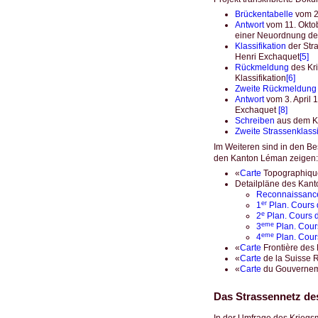
Brückentabelle
vom 25
Antwort
vom 11. Okto
einer Neuordnung d
Klassifikation
der Str
Henri Exchaquet
[5]
Rückmeldung
des Kr
Klassifikation
[6]
Zweite Rückmeldung
Antwort
vom 3. April 
Exchaquet
[8]
Schreiben
aus dem Kr
Zweite Strassenklassi
Im Weiteren sind in den Bes
den Kanton Léman zeigen:
«
Carte
Topographique
Detailpläne des Kant
Reconnaissance
er
1
Plan. Cours 
e
2
Plan. Cours d
eme
3
Plan. Cour
eme
4
Plan. Cours
«
Carte
Frontière des
«
Carte
de la Suisse R
«
Carte
du Gouverneme
Das Strassennetz de
In der Umfrage des Kriegs