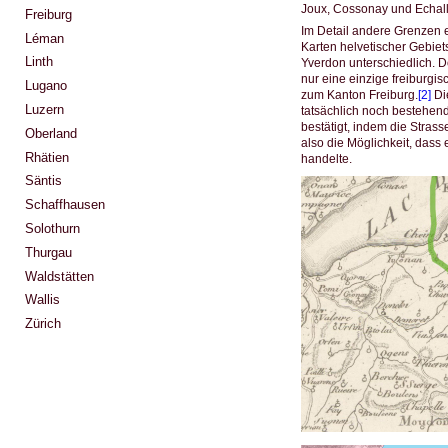
Joux, Cossonay und Echal
Freiburg
Im Detail andere Grenzen 
Léman
Karten helvetischer Gebie
Linth
Yverdon unterschiedlich. D
nur eine einzige freiburgi
Lugano
zum Kanton Freiburg.
[2]
Die
Luzern
tatsächlich noch bestehend
bestätigt, indem die Strass
Oberland
also die Möglichkeit, dass
Rhätien
handelte.
Säntis
Schaffhausen
Solothurn
Thurgau
Waldstätten
Wallis
Zürich