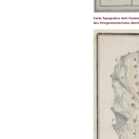
Carta Topografica delli Cant
des Kriegsministeriums überli