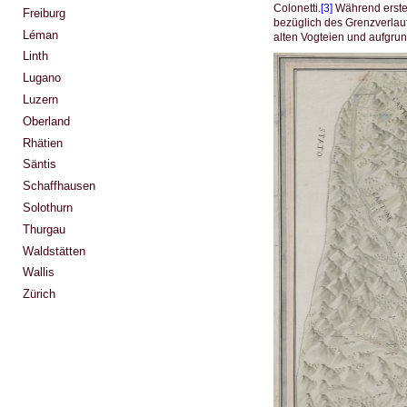
Colonetti.
[3]
Während erster
Freiburg
bezüglich des Grenzverlau
Léman
alten Vogteien und aufgrun
Linth
Lugano
Luzern
Oberland
Rhätien
Säntis
Schaffhausen
Solothurn
Thurgau
Waldstätten
Wallis
Zürich