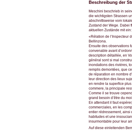
Beschreibung der St
Meschini beschrieb in sein
die wichtigsten Strassen 
abschnittsweise vom lokale
Zustand der Wege. Dabei fl
aktuellen Zustände mit ein:
«Rélation de l’Inspecteur 
Bellinzona.
Ensuite des observations f
convenable avant d’ordonne
description détaillée, en 
général sont si mal constru
inondations des riviéres, to
remplis demontées, que ce se
de réparation en nombre d’
leur direction des lieux su
en rendre la superfice plus
commere, la principale res
Comme il se trouve cependa
grand besoin d’être du moin
En attendant il faut espér
commerciales, en les compar
entier rédressement, ainsi
habitudes et une insoucian
insurmontable pour leur a
Auf diese einleitenden Bem