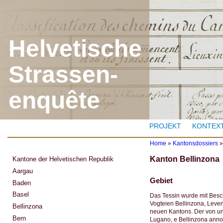
J
Helvetische
Strassen-
enquête
PROJEKT
KONTEX
Home
»
Kantonsdossiers
Y
Kanton Bellinzona
Kantone der Helvetischen Republik
o
u
Aargau
a
Gebiet
Baden
r
e
Basel
Das Tessin wurde mit Besch
h
Vogteien Bellinzona, Leven
Bellinzona
e
neuen Kantons. Der von uns
r
Bern
Lugano, e Bellinzona ann
e