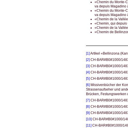
«Chemin du Monte-Cen
va depuis Magadino à
«Chemin du Monte-Cen
va depuis Magadino à
«Chemin de la Vallée 
«Chemin, qui depuis C
«Chemin de la Vallée
«Chemin de Bellinzona
[1]
Artikel «Bellinzona (Ka
[2]
CH-BAR#B0#1000/1483
[3]
CH-BAR#B0#1000/1483
[4]
CH-BAR#B0#1000/1483
[5]
CH-BAR#B0#1000/1483
[6]
Missivenbücher der Korr
Strassenaufseher und ande
Brücken, Festungswerken
[7]
CH-BAR#B0#1000/1483#3
[8]
CH-BAR#B0#1000/1483#31
[9]
CH-BAR#B0#1000/1483#31
[10]
CH-BAR#B0#1000/1483#
[11]
CH-BAR#B0#1000/1483#