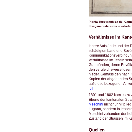
Piania Topographica del Canton
Kriegsministeriums überliefert
Verhältnisse im Kan
Innere Aufstände und der D
schädigten Land und Bevöl
Kommunikationsverbindunge
Verhältnisse im Tessin sel
Graubünden, deren Bevölke
den vergleichsweise losen
nieder. Gemäss den nach K
Kopien der abgehenden Sc
auf diese bezogenen Antwor
[6]
1801 und 1802 kam es zu z
Ebene der kantonalen Stras
Meschini
nicht nur Mitgli
Lugano, sondern in letzter
Meschini zuhanden der helv
Zustand der Strassen im K
Quellen