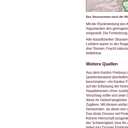
Das Strassennetz nach der Rü
Mit der Rückmeldung des Kr
Argumenten des geringeren
eingestuft. Die Fortsetzun
Alle klassifizierten Stras
Letztere waren in der Rege
drei Tonnen, Fracht inklus
befahrbar.
Weitere Quellen
Aus dem Kanton Freiburg is
Quellenbestand überliefert,
beschrieben: «Im Kanton Fr
auf der Erfassung der bish
Hauptstrassen ohne zusätz
Vorschlag sollte sich jede
diese ihr Gebiet tangierte
Zugtiere. Mit diesem einfa
Gemeinden, da diese rein r
Das dicke Dossier mit Prot
frühere Herrschaft ausgest
der Schwierigkeit, eine fü
liefert das Dossier Einbli