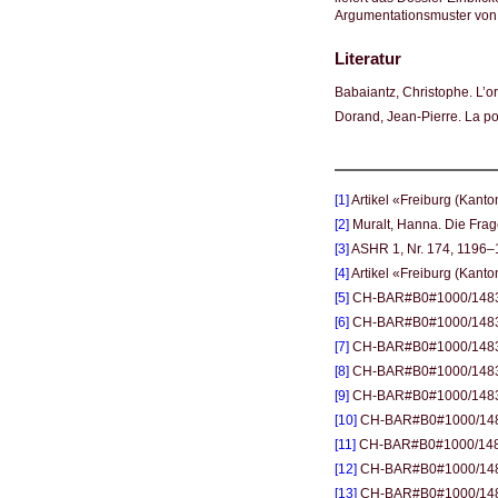
Argumentationsmuster von
Literatur
Babaiantz, Christophe. L’o
Dorand, Jean-Pierre. La pol
[1]
Artikel «Freiburg (Kant
[2]
Muralt, Hanna. Die Frag
[3]
ASHR 1, Nr. 174, 1196–
[4]
Artikel «Freiburg (Kanto
[5]
CH-BAR#B0#1000/1483#3
[6]
CH-BAR#B0#1000/1483#317
[7]
CH-BAR#B0#1000/1483#31
[8]
CH-BAR#B0#1000/1483#3
[9]
CH-BAR#B0#1000/1483#3
[10]
CH-BAR#B0#1000/1483#
[11]
CH-BAR#B0#1000/1483#
[12]
CH-BAR#B0#1000/1483#
[13]
CH-BAR#B0#1000/1483#