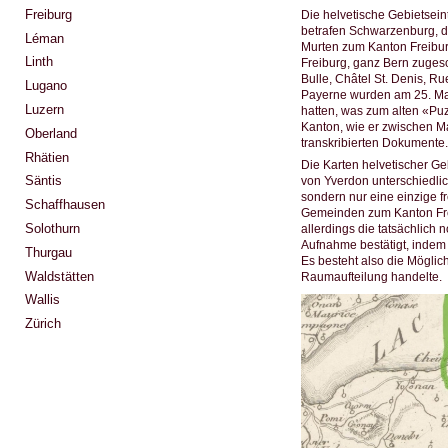
Freiburg
Die helvetische Gebietsein
betrafen Schwarzenburg, 
Léman
Murten zum Kanton Freibur
Linth
Freiburg, ganz Bern zuges
Bulle, Châtel St. Denis, R
Lugano
Payerne wurden am 25. Mai 
Luzern
hatten, was zum alten «Puz
Kanton, wie er zwischen Ma
Oberland
transkribierten Dokumente.
Rhätien
Die Karten helvetischer G
Säntis
von Yverdon unterschiedlic
sondern nur eine einzige f
Schaffhausen
Gemeinden zum Kanton Fre
Solothurn
allerdings die tatsächlich
Aufnahme bestätigt, indem 
Thurgau
Es besteht also die Möglic
Waldstätten
Raumaufteilung handelte.
Wallis
Zürich