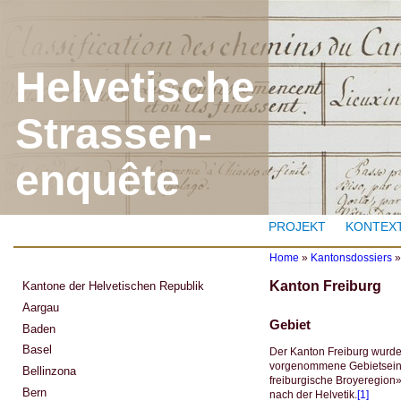
J
Helvetische
Strassen-
enquête
PROJEKT
KONTEX
Home
»
Kantonsdossiers
Y
Kanton Freiburg
Kantone der Helvetischen Republik
o
u
Aargau
a
Gebiet
Baden
r
e
Basel
Der Kanton Freiburg wurde 
h
vorgenommene Gebietseinte
Bellinzona
e
freiburgische Broyeregion
r
Bern
nach der Helvetik.
[1]
e