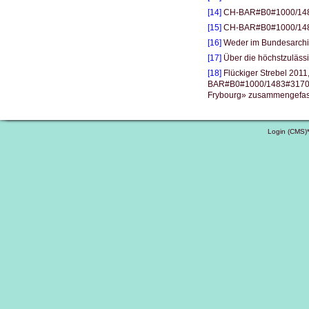
[14]
CH-BAR#B0#1000/1483#
[15]
CH-BAR#B0#1000/1483#
[16]
Weder im Bundesarchiv 
[17]
Über die höchstzulässi
[18]
Flückiger Strebel 2011
BAR#B0#1000/1483#3170#1, 
Frybourg» zusammengefass
Login (CMS)