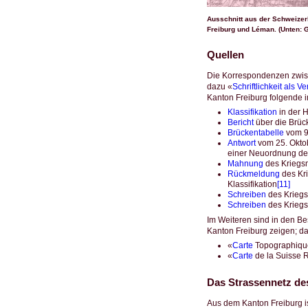
Ausschnitt aus der Schweizerk
Freiburg und Léman. (Unten: G
Quellen
Die Korrespondenzen zwisc
dazu «
Schriftlichkeit als V
Kanton Freiburg folgende im
Klassifikation
in der 
Bericht
über die Brüc
Brückentabelle
vom 9.
Antwort
vom 25. Okto
einer Neuordnung d
Mahnung
des Kriegsm
Rückmeldung
des Kr
Klassifikation
[11]
Schreiben
des Kriegs
Schreiben
des Kriegs
Im Weiteren sind in den Bes
Kanton Freiburg zeigen; da
«
Carte
Topographique
«
Carte
de la Suisse R
Das Strassennetz de
Aus dem Kanton Freiburg ist