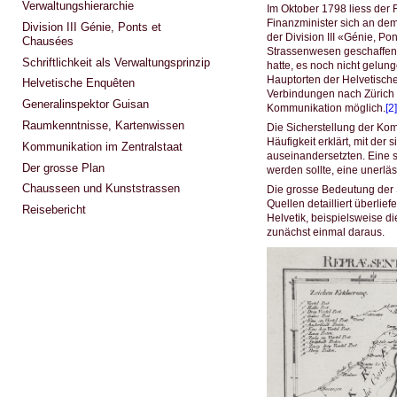
Verwaltungshierarchie
Im Oktober 1798 liess der
Finanzminister sich an de
Division III Génie, Ponts et
der Division III «Génie, Po
Chausées
Strassenwesen geschaffen
Schriftlichkeit als Verwaltungsprinzip
hatte, es noch nicht gelun
Hauptorten der Helvetisch
Helvetische Enquêten
Verbindungen nach Zürich u
Generalinspektor Guisan
Kommunikation möglich.
[2]
Raumkenntnisse, Kartenwissen
Die Sicherstellung der Kom
Häufigkeit erklärt, mit de
Kommunikation im Zentralstaat
auseinandersetzten. Eine s
Der grosse Plan
werden sollte, eine unerlä
Chausseen und Kunststrassen
Die grosse Bedeutung der S
Quellen detailliert überlie
Reisebericht
Helvetik, beispielsweise d
zunächst einmal daraus.