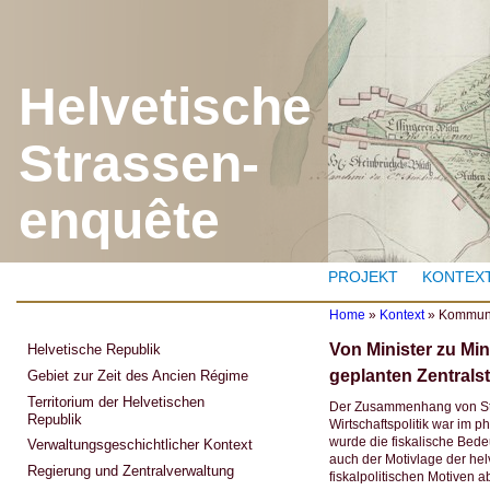
J
Helvetische
Strassen-
enquête
PROJEKT
KONTEX
Home
»
Kontext
»
Kommunik
Y
Von Minister zu Mi
Helvetische Republik
o
u
geplanten Zentralst
Gebiet zur Zeit des Ancien Régime
a
Territorium der Helvetischen
r
Der Zusammenhang von Stra
Republik
e
Wirtschaftspolitik war im p
h
wurde die fiskalische Bed
Verwaltungsgeschichtlicher Kontext
e
auch der Motivlage der hel
r
Regierung und Zentralverwaltung
fiskalpolitischen Motiven 
e