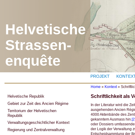
J
Helvetische
Strassen-
enquête
PROJEKT
KONTEX
Home
»
Kontext
»
Schriftli
Y
Schriftlichkeit als
Helvetische Republik
o
u
Gebiet zur Zeit des Ancien Régime
In der Literatur wird die Z
a
ausgehenden Ancien Régime
Territorium der Helvetischen
r
4000 Aktenbände des Zentra
Republik
e
gekanntem Ausmass hin.
[2
h
Verwaltungsgeschichtlicher Kontext
oder Dossiers umfassenden S
e
der Logik der Verwaltung z
r
Regierung und Zentralverwaltung
Entscheidsammlung der Brüc
e