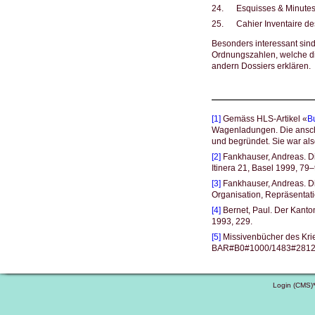
24.
Esquisses & Minutes 
25.
Cahier Inventaire d
Besonders interessant sind
Ordnungszahlen, welche di
andern Dossiers erklären.
[1]
Gemäss HLS-Artikel «
B
Wagenladungen. Die anschw
und begründet. Sie war als
[2]
Fankhauser, Andreas. Di
Itinera 21, Basel 1999, 79–
[3]
Fankhauser, Andreas. D
Organisation, Repräsentati
[4]
Bernet, Paul. Der Kanton
1993, 229.
[5]
Missivenbücher des Krie
BAR#B0#1000/1483#2812
Login (CMS)