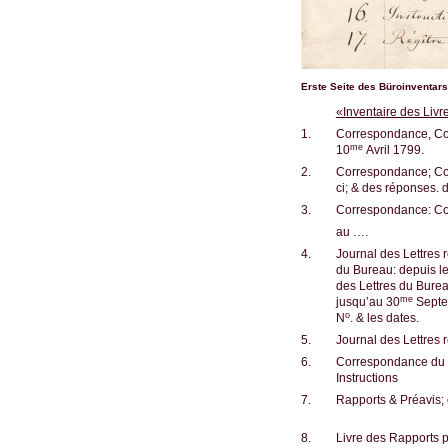
Erste Seite des Büroinventars
«Inventaire des Liv
1.
Correspondance, Cop
me
10
Avril 1799.
2.
Correspondance; Cop
ci; & des réponses. d
3.
Correspondance: Cop
au ….
4.
Journal des Lettres 
du Bureau: depuis l
des Lettres du Burea
me
jusqu’au 30
Septem
o
N
. & les dates.
5.
Journal des Lettres 
6.
Correspondance du C
Instructions
7.
Rapports & Préavis; 
8.
Livre des Rapports p