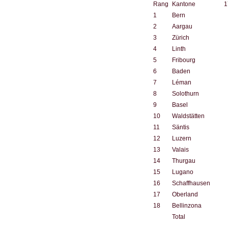
Rang
Kantone
1
1
Bern
2
Aargau
3
Zürich
4
Linth
5
Fribourg
6
Baden
7
Léman
8
Solothurn
9
Basel
10
Waldstätten
11
Säntis
12
Luzern
13
Valais
14
Thurgau
15
Lugano
16
Schaffhausen
17
Oberland
18
Bellinzona
Total