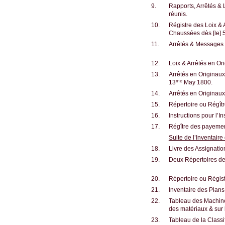
9.
Rapports, Arrêtés & 
réunis.
10.
Régistre des Loix &
Chaussées dès [le] 
11.
Arrêtés & Messages 
12.
Loix & Arrêtés en Ori
13.
Arrêtés en Originaux
me
13
May 1800.
14.
Arrêtés en Originaux
15.
Répertoire ou Régîtr
16.
Instructions pour l’
17.
Régître des payemen
Suite de l’Inventair
18.
Livre des Assignati
19.
Deux Répertoires de
20.
Répertoire ou Régist
21.
Inventaire des Plans
22.
Tableau des Machine
des matériaux & sur
23.
Tableau de la Classi