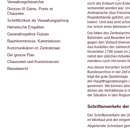
Verwaltungshierarchie
noch der Entwurf zum Entsc
vorbereitet worden war. Un
Division III Génie, Ponts et
Amtssprache (das Französi
Chausées
Registerbände geführt, um 
Schriftlichkeit als Verwaltungsprinzip
haben. Und was sind schon
nur schon einer kleineren
Helvetische Enquêten
Die Akten des Zentralarchi
Generalinspektor Guisan
Behörden und Beamten einn
Raumkenntnisse, Kartenwissen
gegen den Vorwurf diverser
das Ausfüllen der zahlreich
Kommunikation im Zentralstaat
November 1798 sowie im Ja
Der grosse Plan
nebst den üblichen Arbeit
meistens noch mit einem N
Chausseen und Kunststrassen
Aus dieser forcierten Schr
Reisebericht
Bundesarchivs in der Zeit 
folgt die gute Quellenlage
der Hauptfragestellungen ü
gewinnen. Wir können über
denen die Verhältnisse in
die Situation in den Regio
Schriftenverkehr der
Der Schriftenverkehr der 
im Wortlaut und der einge
Abgehende Schreiben gemä