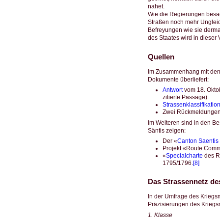
nahet.
Wie die Regierungen besag
Straßen noch mehr Ungleic
Befreyungen wie sie derma
des Staates wird in dieser
Quellen
Im Zusammenhang mit den v
Dokumente überliefert:
Antwort
vom 18. Okto
zitierte Passage).
Strassenklassifikatio
Zwei Rückmeldungen 
Im Weiteren sind in den Bes
Säntis zeigen:
Der «
Canton Saentis
Projekt «Route Comme
«
Specialcharte
des Rh
1795/1796.
[8]
Das Strassennetz des
In der Umfrage des Kriegs
Präzisierungen des Kriegsm
1. Klasse