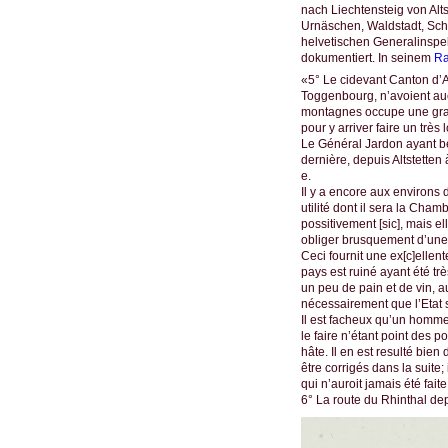
nach Liechtensteig von Alt
Urnäschen, Waldstadt, Schö
helvetischen Generalinspek
dokumentiert. In seinem
Ra
«5° Le cidevant Canton d’Ap
Toggenbourg, n’avoient au
montagnes occupe une grande
pour y arriver faire un très 
Le Général Jardon ayant be
dernière, depuis Altstetten 
e.
Il y a encore aux environs
utilité dont il sera la Cha
possitivement [sic], mais el
obliger brusquement d’une
Ceci fournit une ex[c]elle
pays est ruiné ayant été tr
un peu de pain et de vin, a
nécessairement que l’Etat s
Il est facheux qu’un homme 
le faire n’étant point des po
hâte. Il en est resulté bi
être corrigés dans la suite;
qui n’auroit jamais été fait
6° La route du Rhinthal de