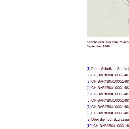
Kartenskizze aus dem Reiseber
September 1800.
[1]
Patric Schnitzer. Säntis
[2]
CH-BAR#B0#1000/1483# 3
[3]
CH-BAR#B0#1000/1483#3
[4]
CH-BAR#B0#1000/1483#2
[5]
CH-BAR#B0#1000/1483#2
[6]
CH-BAR#B0#1000/1483#
[7]
CH-BAR#B0#1000/1483#3
[8]
CH-BAR#B0#1000/1483
[9]
Über die höchstzulässige
[10]
CH-BAR#B0#1000/1483#