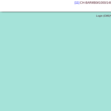
[11]
CH-BAR#B0#1000/1483#
Login (CMS)