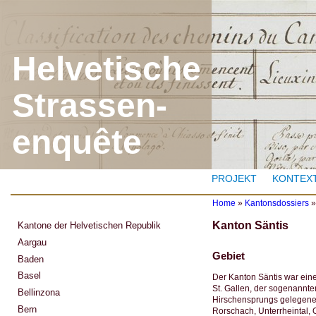
J
Helvetische
Strassen-
enquête
PROJEKT
KONTEX
Home
»
Kantonsdossiers
Y
Kanton Säntis
Kantone der Helvetischen Republik
o
u
Aargau
a
Gebiet
Baden
r
e
Basel
Der Kanton Säntis war eine
h
St. Gallen, der sogenannt
Bellinzona
e
Hirschensprungs gelegenen 
r
Bern
Rorschach, Unterrheintal, 
e