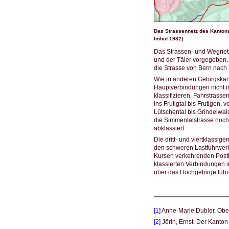
Das Strassennetz des Kanton
Imhof 1982)
Das Strassen- und Wegnetz
und der Täler vorgegeben.
die Strasse von Bern nach
Wie in anderen Gebirgskan
Hauptverbindungen nicht in
klassifizieren. Fahrstras
ins Frutigtal bis Frutigen,
Lütschental bis Grindelwa
die Simmentalstrasse noch a
abklassiert.
Die dritt- und viertklassi
den schweren Lastfuhrwerk
Kursen verkehrenden Postk
klassierten Verbindungen 
über das Hochgebirge füh
[1]
Anne-Marie Dubler. Ober
[2]
Jörin, Ernst. Der Kanton