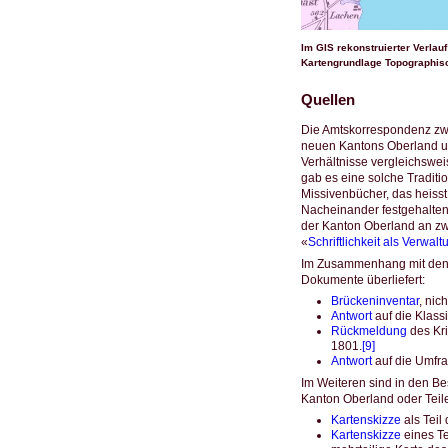
Im GIS rekonstruierter Verla
Kartengrundlage Topographisch
Quellen
Die Amtskorrespondenz zwi
neuen Kantons Oberland unt
Verhältnisse vergleichsw
gab es eine solche Traditi
Missivenbücher, das heiss
Nacheinander festgehalten
der Kanton Oberland an zwe
«
Schriftlichkeit als Verwal
Im Zusammenhang mit den v
Dokumente überliefert:
Brückeninventar
, nich
Antwort
auf die Klassi
Rückmeldung
des Kri
1801.
[9]
Antwort
auf die Umfra
Im Weiteren sind in den Be
Kanton Oberland oder Teil
Kartenskizze
als Teil 
Kartenskizze
eines Te