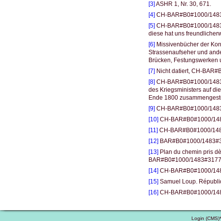
[3]
ASHR 1, Nr. 30, 671.
[4]
CH-BAR#B0#1000/1483#3
[5]
CH-BAR#B0#1000/1483#1
diese hat uns freundlicherw
[6]
Missivenbücher der Korr
Strassenaufseher und ande
Brücken, Festungswerken
[7]
Nicht datiert, CH-BAR#
[8]
CH-BAR#B0#1000/1483#317
des Kriegsministers auf die
Ende 1800 zusammengestel
[9]
CH-BAR#B0#1000/1483#2
[10]
CH-BAR#B0#1000/1483#
[11]
CH-BAR#B0#1000/1483#
[12]
BAR#B0#1000/1483#3
[13]
Plan du chemin pris d
BAR#B0#1000/1483#3177
[14]
CH-BAR#B0#1000/148
[15]
Samuel Loup. Républi
[16]
CH-BAR#B0#1000/1483#31
Login (CMS)