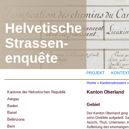
J
Helvetische
Strassen-
enquête
PROJEKT
KONTEX
Home
»
Kantonsdossiers
Y
Kanton Oberland
Kantone der Helvetischen Republik
o
u
Aargau
a
Gebiet
Baden
r
e
Basel
Der Kanton Oberland ging 
h
zehn Distrikte aufgeteilt:
Bellinzona
e
Aeschi, Thun, Unterseen, In
r
Bern
Aufteilung des ehemalige
e