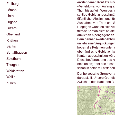
entstandenen Konflikte sin
Freiburg
«Verfehlt war von Anfang 
Léman
Thun bis auf ein Weniges 
strittige Gebiet ungeschmä
Linth
öffentlicher Abstimmung fü
Lugano
Ausnahme von Thun und Sigr
Hiegegen wandten sich Ver
Luzern
fremde Kanton dicht an die 
Oberland
ärmlichen Alpengegenden d
Bern nennenswerter Abbruc
Rhätien
unliebsame Verquickungen i
Säntis
hoben die Petenten unter a
oberländische Gebiet eink
Schaffhausen
Kanton abgeschnitten wür
Solothurn
Dieselbe Abrundung des ka
empfohlen; aber alle dies
Thurgau
schon in seinem Entstehen
Waldstätten
Der helvetische Grenzverl
Wallis
dargestellt. Unsere Grundla
zwischen den Kantonen Ber
Zürich