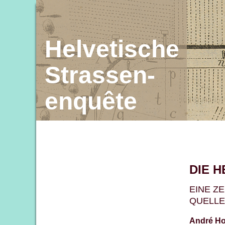
Helvetische
Strassen-
enquête
DIE 
EINE Z
QUELLE
André Ho