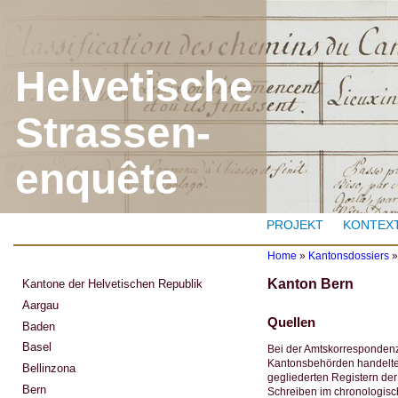
J
Helvetische
Strassen-
enquête
PROJEKT
KONTEX
Home
»
Kantonsdossiers
Y
Kanton Bern
Kantone der Helvetischen Republik
o
u
Aargau
a
Quellen
Baden
r
e
Basel
Bei der Amtskorrespondenz
h
Kantonsbehörden handelte 
Bellinzona
e
gegliederten Registern der
r
Bern
Schreiben im chronologisc
e