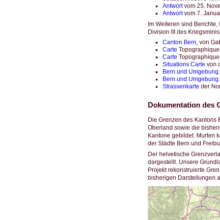
Antwort
vom 25. Novem
Antwort
vom 7. Januar
Im Weiteren sind Berichte, 
Division III des Kriegsmin
Canton Bern
, von Ga
Carte
Topographique d
Carte
Topographique d
Situations Carte
von d
Bern und Umgebung
.
Bern und Umgebung
.
Strassenkarte
der Nor
Dokumentation des 
Die Grenzen des Kantons Be
Oberland sowie die bisher
Kantone gebildet. Murten 
der Städte Bern und Freibu
Der helvetische Grenzverl
dargestellt. Unsere Grundl
Projekt rekonstruierte Gre
bisherigen Darstellungen a