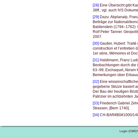
[28]
Eine Übersicht gibt Ka
38ff.; vgl. auch IVS Dokum
[29]
Dazu: Abplanalp, Franz.
Beiträge zur Nationalökonom
Baldenstein (1794–1762). Da
Rolf Peter Tanner. Geopoli
2007.
[30]
Gautier, Hubert. Traité
construction et l’entretien
1er série, Mémoires et Do
[31]
Haldimann, Franz Ludw
Beobachtungen durch die ö
63–99; Exchaquet, Abram He
Bemerkungen über Erbauun
[32]
Eine wissenschaftliche
gegebene Skizze basiert a
Der Bau der heutigen Bözbe
Patrizier im achtzehnten J
[33]
Friederich Gabriel Zeh
Strassen, [Bern 1740].
[34]
CH-BAR#B0#1000/1483#
Login (CMS)