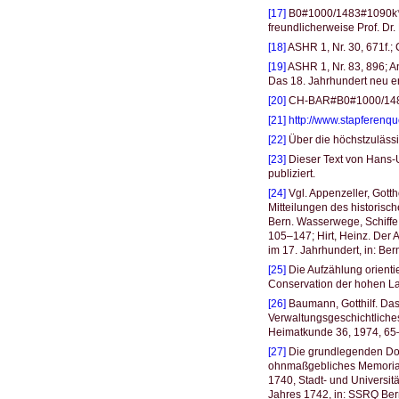
[17]
B0#1000/1483#1090k*, 
freundlicherweise Prof. Dr.
[18]
ASHR 1, Nr. 30, 671f
[19]
ASHR 1, Nr. 83, 896; An
Das 18. Jahrhundert neu e
[20]
CH-BAR#B0#1000/1483#
[21]
http://www.stapferenqu
[22]
Über die höchstzulässi
[23]
Dieser Text von Hans-Ul
publiziert.
[24]
Vgl. Appenzeller, Gotth
Mitteilungen des historisch
Bern. Wasserwege, Schiffe 
105–147; Hirt, Heinz. Der
im 17. Jahrhundert, in: Be
[25]
Die Aufzählung orientie
Conservation der hohen La
[26]
Baumann, Gotthilf. Das
Verwaltungsgeschichtliches
Heimatkunde 36, 1974, 65–1
[27]
Die grundlegenden Dok
ohnmaßgebliches Memoriale
1740, Stadt- und Universitä
Jahres 1742, in: SSRQ Bern