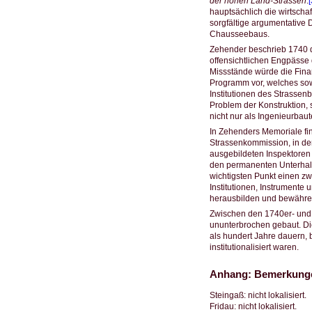
der hohen Land-Strassen
.
[
hauptsächlich die wirtsch
sorgfältige argumentative D
Chausseebaus.
Zehender beschrieb 1740 d
offensichtlichen Engpässe 
Missstände würde die Finan
Programm vor, welches sow
Institutionen des Strassenb
Problem der Konstruktion,
nicht nur als Ingenieurbau
In Zehenders Memoriale fin
Strassenkommission, in de
ausgebildeten Inspektoren u
den permanenten Unterhalt
wichtigsten Punkt einen z
Institutionen, Instrumente
herausbilden und bewähren.
Zwischen den 1740er- und 
ununterbrochen gebaut. Die
als hundert Jahre dauern,
institutionalisiert waren.
Anhang: Bemerkungen
Steingaß: nicht lokalisiert.
Fridau: nicht lokalisiert.