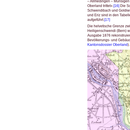
– Allmedingen – Münsigen 
Oberland trittet».
[16]
Die Sc
Schwendibach und Goldiwil
und Eriz sind in den Tabe
aufgeführt.
[17]
Die helvetische Grenze zw
Heiligenschwendi (Bern) wu
Ausgabe 1876 rekonstruiert
Bevölkerungs- und Gebäud
Kantonsdossier Oberland
).