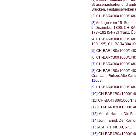
Strassenaufseher und ande
Brücken, Festungswerken
[2]
CH-BAR#B0#1000/1483#31
[3]
Anfrage vom 15. Septe
5. Dezember 1800: CH-BA
173–182 [54-72] (franz. Üb
[4]
CH-BAR#B0#1000/1483#3
190-195]; CH-BAR#B0#1000
[5]
CH-BAR#B0#1000/1483#3
[6]
CH-BAR#B0#1000/1483
[7]
CH-BAR#B0#1000/1483#3
[8]
CH-BAR#B0#1000/1483#31
Cranach, Philipp. Alte Kart
11663
.
[9]
CH-BAR#B0#1000/1483#3
[10]
CH-BAR#B0#1000/148
[11]
CH-BAR#B0#1000/148
[12]
CH-BAR#B0#1000/148
[13]
Muralt, Hanna. Die Fra
[14]
Jörin, Ernst. Der Kanto
[15]
ASHR 1, Nr. 30, 671.
[16]
CH-BAR#B0#1000/1483#3