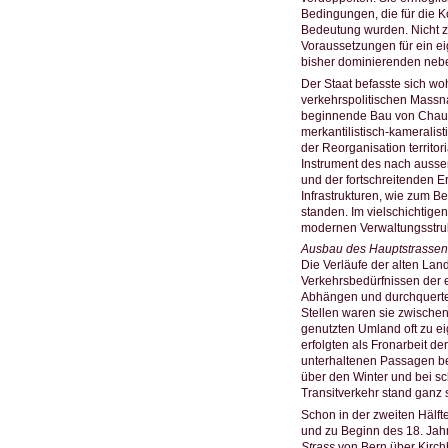
Bedingungen, die für die 
Bedeutung wurden. Nicht zu
Voraussetzungen für ein e
bisher dominierenden nebe
Der Staat befasste sich wo
verkehrspolitischen Massn
beginnende Bau von Chaus
merkantilistisch-kameralist
der Reorganisation territor
Instrument des nach aussen
und der fortschreitenden 
Infrastrukturen, wie zum 
standen. Im vielschichtig
modernen Verwaltungsstrukt
Ausbau des Hauptstrassen
Die Verläufe der alten Lan
Verkehrsbedürfnissen der e
Abhängen und durchquerten
Stellen waren sie zwische
genutzten Umland oft zu ei
erfolgten als Fronarbeit de
unterhaltenen Passagen be
über den Winter und bei sc
Transitverkehr stand ganz st
Schon in der zweiten Hälft
und zu Beginn des 18. Jah
Strass
von Bern über Kirch