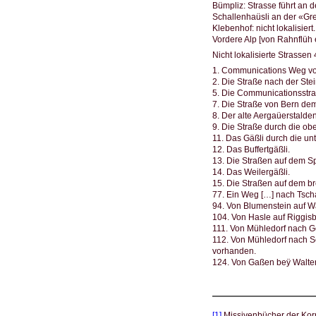
Bümpliz: Strasse führt an d
Schallenhaüsli an der «Gren
Klebenhof: nicht lokalisiert.
Vordere Alp [von Rahnflüh er
Nicht lokalisierte Strassen 
1. Communications Weg von
2. Die Straße nach der Ste
5. Die Communicationsstra
7. Die Straße von Bern de
8. Der alte Aergaüerstalden
9. Die Straße durch die o
11. Das Gäßli durch die un
12. Das Buffertgäßli.
13. Die Straßen auf dem Sp
14. Das Weilergäßli.
15. Die Straßen auf dem br
77. Ein Weg […] nach Tsc
94. Von Blumenstein auf W
104. Von Hasle auf Riggis
111. Von Mühledorf nach G
112. Von Mühledorf nach Se
vorhanden.
124. Von Gaßen beÿ Walter
[1]
Missivenbücher der Korr