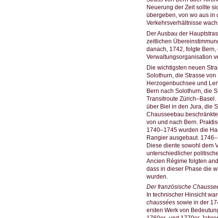
Neuerung der Zeit sollte s
übergeben, von wo aus in de
Verkehrsverhältnisse wachs
Der Ausbau der Hauptstrass
zeitlichen Übereinstimmun
danach, 1742, folgte Bern,
Verwaltungsorganisation ve
Die wichtigsten neuen Str
Solothurn, die Strasse vo
Herzogenbuchsee und Lenz
Bern nach Solothurn, die 
Transitroute Zürich–Basel
über Biel in den Jura, die
Chausseebau beschränkte s
von und nach Bern. Praktis
1740–1745 wurden die Haup
Rangier ausgebaut. 1746–1
Diese diente sowohl dem V
unterschiedlicher politisc
Ancien Régime folgten ande
dass in dieser Phase die 
wurden.
Der französische Chaussee
In technischer Hinsicht w
chaussées
sowie in der 1
ersten Werk von Bedeutung