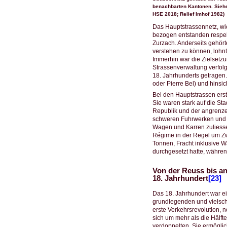
benachbarten Kantonen. Siehe
HSE 2018; Relief Imhof 1982)
Das Hauptstrassennetz, wie
bezogen entstanden respekt
Zurzach. Anderseits gehör
verstehen zu können, lohnt 
Immerhin war die Zielsetzu
Strassenverwaltung verfol
18. Jahrhunderts getragen
oder Pierre Bel) und hinsi
Bei den Hauptstrassen ers
Sie waren stark auf die St
Republik und der angrenze
schweren Fuhrwerken und K
Wagen und Karren zuliesse
Régime in der Regel um Zwe
Tonnen, Fracht inklusive W
durchgesetzt hatte, währe
Von der Reuss bis an
18. Jahrhundert
[23]
Das 18. Jahrhundert war ei
grundlegenden und vielschi
erste Verkehrsrevolution, 
sich um mehr als die Hälft
verdoppelten. Sie ermögli