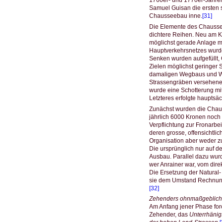
1760er- und 1770er-Jahre
Samuel Guisan die ersten s
Chausseebau inne.
[31]
Die Elemente des Chaussee
dichtere Reihen. Neu am Ku
möglichst gerade Anlage mi
Hauptverkehrsnetzes wurde
Senken wurden aufgefüllt,
Zielen möglichst geringer
damaligen Wegbaus und We
Strassengräben versehene S
wurde eine Schotterung mi
Letzteres erfolgte hauptsäc
Zunächst wurden die Chauss
jährlich 6000 Kronen noch 
Verpflichtung zur Fronarbe
deren grosse, offensichtli
Organisation aber weder zu 
Die ursprünglich nur auf d
Ausbau. Parallel dazu wurd
wer Anrainer war, vom dir
Die Ersetzung der Natural-
sie dem Umstand Rechnung,
[32]
Zehenders ohnmaßgeblich
Am Anfang jener Phase forci
Zehender, das
Unterrhänig