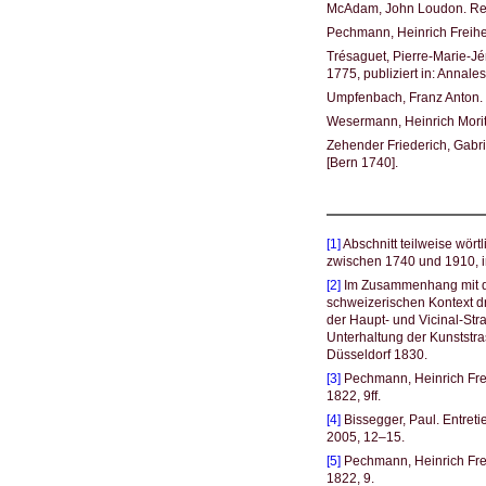
McAdam, John Loudon. Rema
Pechmann, Heinrich Freihe
Trésaguet, Pierre-Marie-Jé
1775, publiziert in: Annal
Umpfenbach, Franz Anton. 
Wesermann, Heinrich Morit
Zehender Friederich, Gabr
[Bern 1740].
[1]
Abschnitt teilweise wört
zwischen 1740 und 1910, in:
[2]
Im Zusammenhang mit die
schweizerischen Kontext d
der Haupt- und Vicinal-St
Unterhaltung der Kunststr
Düsseldorf 1830.
[3]
Pechmann, Heinrich Frei
1822, 9ff.
[4]
Bissegger, Paul. Entreti
2005, 12–15.
[5]
Pechmann, Heinrich Frei
1822, 9.