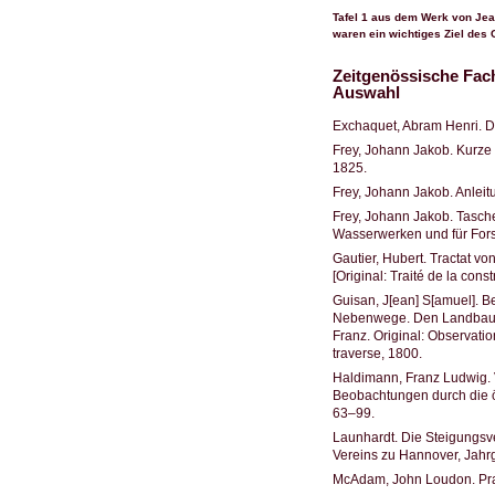
Tafel 1 aus dem Werk von Jea
waren ein wichtiges Ziel des
Zeitgenössische Fach
Auswahl
Exchaquet, Abram Henri. Di
Frey, Johann Jakob. Kurze 
1825.
Frey, Johann Jakob. Anlei
Frey, Johann Jakob. Tasch
Wasserwerken und für Fors
Gautier, Hubert. Tractat 
[Original: Traité de la cons
Guisan, J[ean] S[amuel]. 
Nebenwege. Den Landbauer
Franz. Original: Observatio
traverse, 1800.
Haldimann, Franz Ludwig. 
Beobachtungen durch die ö
63–99.
Launhardt. Die Steigungsve
Vereins zu Hannover, Jahr
McAdam, John Loudon. Pract