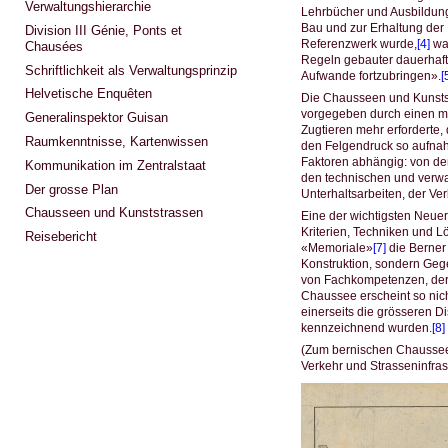
Verwaltungshierarchie
Lehrbücher und Ausbildun
Bau und zur Erhaltung der
Division III Génie, Ponts et
Referenzwerk wurde,
[4]
war
Chausées
Regeln gebauter dauerhaft
Schriftlichkeit als Verwaltungsprinzip
Aufwande fortzubringen».
[
Helvetische Enquêten
Die Chausseen und Kunststr
vorgegeben durch einen mö
Generalinspektor Guisan
Zugtieren mehr erforderte,
Raumkenntnisse, Kartenwissen
den Felgendruck so aufnahm
Faktoren abhängig: von der
Kommunikation im Zentralstaat
den technischen und verwa
Der grosse Plan
Unterhaltsarbeiten, der V
Chausseen und Kunststrassen
Eine der wichtigsten Neuer
Kriterien, Techniken und L
Reisebericht
«Memoriale»
[7]
die Berner 
Konstruktion, sondern Geg
von Fachkompetenzen, der 
Chaussee erscheint so nich
einerseits die grösseren D
kennzeichnend wurden.
[8]
(Zum bernischen Chausse
Verkehr und Strasseninfras