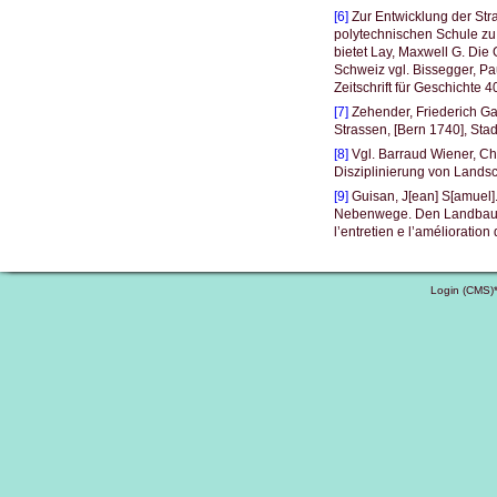
[6]
Zur Entwicklung der Str
polytechnischen Schule zu
bietet Lay, Maxwell G. Die 
Schweiz vgl. Bissegger, Pa
Zeitschrift für Geschichte 
[7]
Zehender, Friederich Ga
Strassen, [Bern 1740], Stad
[8]
Vgl. Barraud Wiener, Chr
Disziplinierung von Landsc
[9]
Guisan, J[ean] S[amuel
Nebenwege. Den Landbauern
l’entretien e l’améliorati
Login (CMS)