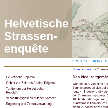
J
Helvetische
Strassen-
enquête
PROJEKT
KONTEX
Home
»
Kontext
»
Chausse
Y
Das Ideal zeitgem
Helvetische Republik
o
u
Gebiet zur Zeit des Ancien Régime
Wer um 1800 von einer gut
a
Begriffe bezogen sich auf 
Territorium der Helvetischen
r
route» mindestens teilwe
Republik
e
der Chaussee implizierte. 
h
Verwaltungsgeschichtlicher Kontext
18. Jahrhunderts genannt, 
e
Kunststrasse kam erst im 1
r
Regierung und Zentralverwaltung
stand. Zunächst bezog man
e