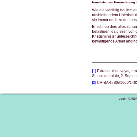
französischen Heeresleitung i
Wie die vielfältig bei ihm
ausbleibendem Unterhalt de
sie immer noch zu den bes
Er schrieb dies alles zuha
belästigen, da dieser, von
Kriegsminister unterzeichn
bewältigende Arbeit angin
[1]
Extraites
d’un voyage rap
Suisse orientale, 2. Sep
[2]
CH-BAR#B0#1000/1483#3
Login (CMS)