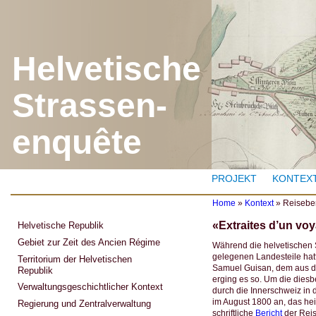
J
Helvetische
Strassen-
enquête
PROJEKT
KONTEX
Home
»
Kontext
»
Reiseber
Y
«Extraites d’un vo
Helvetische Republik
o
u
Gebiet zur Zeit des Ancien Régime
Während die helvetischen 
a
gelegenen Landesteile hatt
Territorium der Helvetischen
r
Samuel Guisan, dem aus d
Republik
e
erging es so. Um die diesb
h
Verwaltungsgeschichtlicher Kontext
durch die Innerschweiz in 
e
im August 1800 an, das hei
r
Regierung und Zentralverwaltung
schriftliche
Bericht
der Reis
e