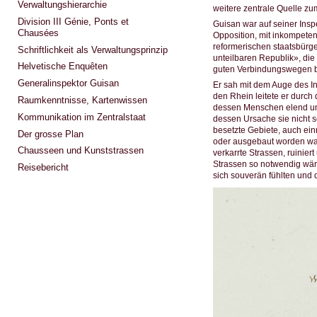
Verwaltungshierarchie
weitere zentrale Quelle zu
Division III Génie, Ponts et
Guisan war auf seiner Insp
Chausées
Opposition, mit inkompete
reformerischen staatsbürge
Schriftlichkeit als Verwaltungsprinzip
unteilbaren Republik», die 
Helvetische Enquêten
guten Verbindungswegen ber
Generalinspektor Guisan
Er sah mit dem Auge des I
den Rhein leitete er durc
Raumkenntnisse, Kartenwissen
dessen Menschen elend und
Kommunikation im Zentralstaat
dessen Ursache sie nicht s
besetzte Gebiete, auch ein
Der grosse Plan
oder ausgebaut worden ware
Chausseen und Kunststrassen
verkarrte Strassen, ruinier
Strassen so notwendig wär
Reisebericht
sich souverän fühlten und d