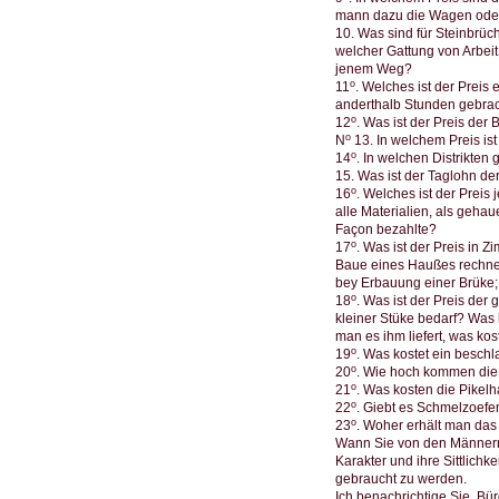
mann dazu die Wagen oder
10. Was sind für Steinbrüc
welcher Gattung von Arbeit
jenem Weg?
o
11
. Welches ist der Preis
anderthalb Stunden gebra
o
12
. Was ist der Preis der
o
N
13. In welchem Preis ist
o
14
. In welchen Distrikten
15. Was ist der Taglohn d
o
16
. Welches ist der Preis
alle Materialien, als geha
Façon bezahlte?
o
17
. Was ist der Preis in
Baue eines Haußes rechnet 
bey Erbauung einer Brüke;
o
18
. Was ist der Preis de
kleiner Stüke bedarf? Was 
man es ihm liefert, was kos
o
19
. Was kostet ein beschl
o
20
. Wie hoch kommen die
o
21
. Was kosten die Pike
o
22
. Giebt es Schmelzoef
o
23
. Woher erhält man das 
Wann Sie von den Männern 
Karakter und ihre Sittlichk
gebraucht zu werden.
Ich benachrichtige Sie, Bü