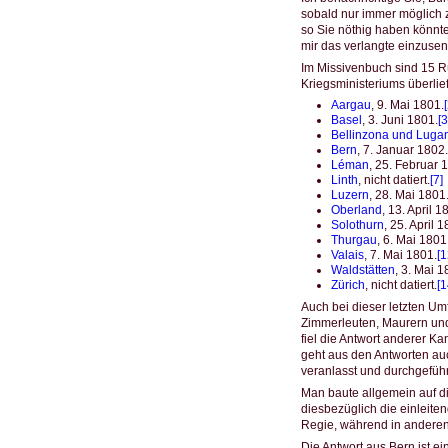
sobald nur immer möglich 
so Sie nöthig haben könnte
mir das verlangte einzuse
Im Missivenbuch sind 15 R
Kriegsministeriums überlie
Aargau
, 9. Mai 1801.
Basel
, 3. Juni 1801.
[3
Bellinzona und Luga
Bern
, 7. Januar 1802.
Léman
, 25. Februar 
Linth
, nicht datiert.
[7]
Luzern
, 28. Mai 1801
Oberland
, 13. April 1
Solothurn
, 25. April 
Thurgau
, 6. Mai 1801
Valais
, 7. Mai 1801.
[1
Waldstätten
, 3. Mai 1
Zürich
, nicht datiert.
[1
Auch bei dieser letzten Um
Zimmerleuten, Maurern und
fiel die Antwort anderer Ka
geht aus den Antworten auc
veranlasst und durchgefüh
Man baute allgemein auf di
diesbezüglich die einleit
Regie, während in andere
Die Antwort aus Bern ist e