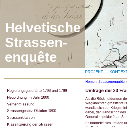
J
Helvetische
Strassen-
enquête
PROJEKT
KONTEX
Home
»
Strassenenquête
Y
Umfrage der 23 Fr
Regierungsgeschäfte 1798 und 1799
o
u
Neuordnung im Jahr 1800
Als die Rückmeldungen des
a
Wegknechten grösstenteils 
Vernehmlassung
r
wandte sich der Kriegsmin
e
Strassengesetz Oktober 1800
dabei, der Handschrift des
h
Generalinspektor Jean Sa
Strassenklassen
e
r
Es handelte sich um den u
Klassifizierung der Strassen
e