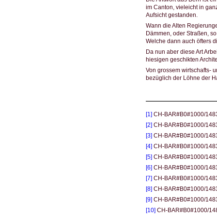
im Canton, vieleicht in ga
Aufsicht gestanden.
Wann die Alten Regierunge
Dämmen, oder Straßen, so 
Welche dann auch öfters di
Da nun aber diese Art Arbe
hiesigen geschikten Archit
Von grossem wirtschafts- u
bezüglich der Löhne der Ha
[1]
CH-BAR#B0#1000/1483#2
[2]
CH-BAR#B0#1000/1483#31
[3]
CH-BAR#B0#1000/1483#3
[4]
CH-BAR#B0#1000/1483#3
[5]
CH-BAR#B0#1000/1483#3
[6]
CH-BAR#B0#1000/1483#3
[7]
CH-BAR#B0#1000/1483#3
[8]
CH-BAR#B0#1000/1483#3
[9]
CH-BAR#B0#1000/1483#3
[10]
CH-BAR#B0#1000/1483#