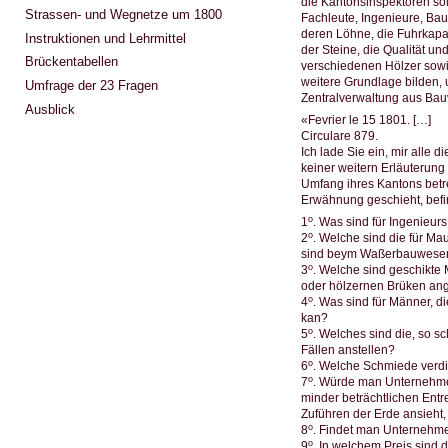
die Kantonsinspektoren sol
Strassen- und Wegnetze um 1800
Fachleute, Ingenieure, Ba
deren Löhne, die Fuhrkapaz
Instruktionen und Lehrmittel
der Steine, die Qualität u
Brückentabellen
verschiedenen Hölzer sowie
weitere Grundlage bilden
Umfrage der 23 Fragen
Zentralverwaltung aus Ba
Ausblick
«Fevrier le 15 1801.
Circulare 879.
Ich lade Sie ein, mir alle 
keiner weitern Erläuterung
Umfang ihres Kantons betr
Erwähnung geschieht, befi
o
1
. Was sind für Ingenieu
o
2
. Welche sind die für M
sind beym Waßerbauwesen
o
3
. Welche sind geschikte
oder hölzernen Brüken ang
o
4
. Was sind für Männer, 
kan?
o
5
. Welches sind die, so 
Fällen anstellen?
o
6
. Welche Schmiede verdi
o
7
. Würde man Unternehmer 
minder beträchtlichen Ent
Zuführen der Erde ansieht
o
8
. Findet man Unternehme
o
9
. In welchem Preis sind 