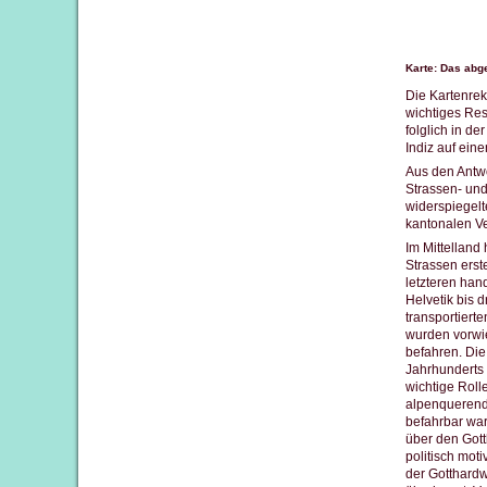
Karte: Das abg
Die Kartenrek
wichtiges Res
folglich in d
Indiz auf ei
Aus den Antwo
Strassen- und
widerspiegelt
kantonalen V
Im Mittelland
Strassen erst
letzteren han
Helvetik bis 
transportiert
wurden vorwie
befahren. Di
Jahrhunderts
wichtige Roll
alpenquerende
befahrbar war
über den Gott
politisch mot
der Gotthard