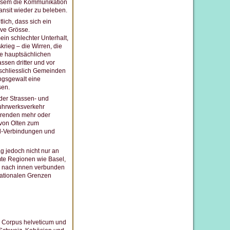
diesem die Kommunikation
nsit wieder zu beleben.
tlich, dass sich ein
ive Grösse.
n schlechter Unterhalt,
krieg – die Wirren, die
ie hauptsächlichen
ssen dritter und vor
sschliesslich Gemeinden
ungsgewalt eine
sen.
 der Strassen- und
uhrwerksverkehr
hrenden mehr oder
 von Olten zum
üd-Verbindungen und
ag jedoch nicht nur an
mte Regionen wie Basel,
s nach innen verbunden
nationalen Grenzen
s Corpus helveticum und