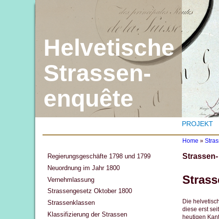
Helvetische
Strassen-
enquête
PROJEKT
Home
»
Stra
Y
Strassen
Regierungsgeschäfte 1798 und 1799
o
u
Neuordnung im Jahr 1800
a
Stras
Vernehmlassung
r
e
Strassengesetz Oktober 1800
h
Die helvetisc
Strassenklassen
e
diese erst se
r
Klassifizierung der Strassen
heutigen Kant
e