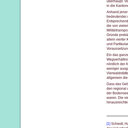
überhaupt. Vo
in die Kanton
Anhand jener K
bedeutender A
Entsprechend
die von vielen
Militärtransp
Gründe prekär
allem vierter
und Partikula
Voraussetzung
Ein das ganze
Wegverhältni
nördlich der
weniger ausg
Vierwaldstät
allgemein di
Dass das Gebie
den regional 
der Bodensee
waren. Die vi
hinausreichte
[1]
Schiedt, H