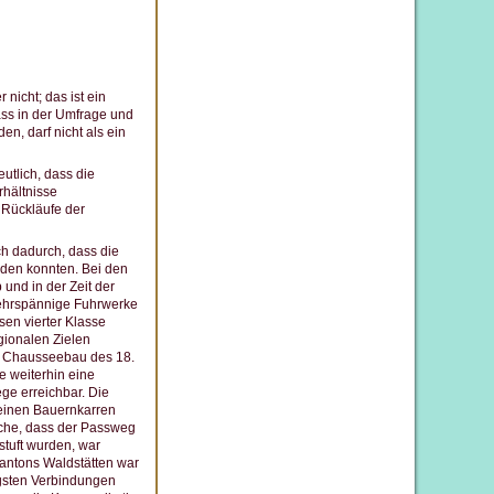
nicht; das ist ein
ass in der Umfrage und
n, darf nicht als ein
utlich, dass die
rhältnisse
n Rückläufe der
ch dadurch, dass die
rden konnten. Bei den
und in der Zeit der
mehrspännige Fuhrwerke
sen vierter Klasse
gionalen Zielen
n Chausseebau des 18.
 weiterhin eine
ge erreichbar. Die
leinen Bauernkarren
ache, dass der Passweg
stuft wurden, war
Kantons Waldstätten war
gsten Verbindungen