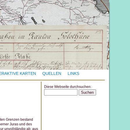
ERAKTIVE KARTEN
QUELLEN
LINKS
Diese Webseite durchsuchen:
S
e
a
r
erten Grenzen bestand
c
Berner Juras und des
h
ur unvollständig ab; aus