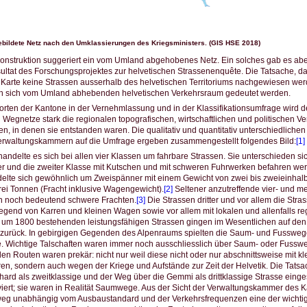
ebildete Netz nach den Umklassierungen des Kriegsministers. (GIS HSE 2018)
onstruktion suggeriert ein vom Umland abgehobenes Netz. Ein solches gab es aber 
ultat des Forschungsprojektes zur helvetischen Strassenenquête. Die Tatsache, d
er Karte keine Strassen ausserhalb des helvetischen Territoriums nachgewiesen werde
nen sich vom Umland abhebenden helvetischen Verkehrsraum gedeutet werden.
rten der Kantone in der Vernehmlassung und in der Klassifikationsumfrage wird de
 Wegnetze stark die regionalen topografischen, wirtschaftlichen und politischen Ve
en, in denen sie entstanden waren. Die qualitativ und quantitativ unterschiedliche
erwaltungskammern auf die Umfrage ergeben zusammengestellt folgendes Bild:
[1]
 handelte es sich bei allen vier Klassen um fahrbare Strassen. Sie unterschieden si
er und die zweiter Klasse mit Kutschen und mit schweren Fuhrwerken befahren we
delte sich gewöhnlich um Zweispänner mit einem Gewicht von zwei bis zweieinhalb 
drei Tonnen (Fracht inklusive Wagengewicht).
[2]
Seltener anzutreffende vier- und 
en noch bedeutend schwere Frachten.
[3]
Die Strassen dritter und vor allem die Stras
gend von Karren und kleinen Wagen sowie vor allem mit lokalen und allenfalls re
e um 1800 bestehenden leistungsfähigen Strassen gingen im Wesentlichen auf de
 zurück. In gebirgigen Gegenden des Alpenraums spielten die Saum- und Fusswege
e. Wichtige Talschaften waren immer noch ausschliesslich über Saum- oder Fusswe
n Routen waren prekär: nicht nur weil diese nicht oder nur abschnittsweise mit k
en, sondern auch wegen der Kriege und Aufstände zur Zeit der Helvetik. Die Tats
hard als zweitklassige und der Weg über die Gemmi als drittklassige Strasse einge
iviert; sie waren in Realität Saumwege. Aus der Sicht der Verwaltungskammer des 
weg unabhängig vom Ausbaustandard und der Verkehrsfrequenzen eine der wichti