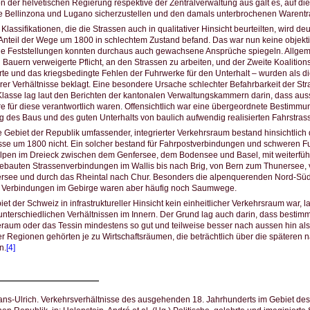
n der helvetischen Regierung respektive der Zentralverwaltung aus galt es, auf 
e Bellinzona und Lugano sicherzustellen und den damals unterbrochenen Warentra
lassifikationen, die die Strassen auch in qualitativer Hinsicht beurteilten, wird deu
nteil der Wege um 1800 in schlechtem Zustand befand. Das war nun keine objekt
e Feststellungen konnten durchaus auch gewachsene Ansprüche spiegeln. Allgemei
 Bauern verweigerte Pflicht, an den Strassen zu arbeiten, und der Zweite Koalitions
orte und das kriegsbedingte Fehlen der Fuhrwerke für den Unterhalt – wurden als d
er Verhältnisse beklagt. Eine besondere Ursache schlechter Befahrbarkeit der Stra
 Klasse lag laut den Berichten der kantonalen Verwaltungskammern darin, dass au
re für diese verantwortlich waren. Offensichtlich war eine übergeordnete Bestimm
 des Baus und des guten Unterhalts von baulich aufwendig realisierten Fahrstras
 Gebiet der Republik umfassender, integrierter Verkehrsraum bestand hinsichtlich
sse um 1800 nicht. Ein solcher bestand für Fahrpostverbindungen und schweren F
 Alpen im Dreieck zwischen dem Genfersee, dem Bodensee und Basel, mit weiterfü
ebauten Strassenverbindungen im Wallis bis nach Brig, von Bern zum Thunersee,
tersee und durch das Rheintal nach Chur. Besonders die alpenquerenden Nord-S
e Verbindungen im Gebirge waren aber häufig noch Saumwege.
t der Schweiz in infrastruktureller Hinsicht kein einheitlicher Verkehrsraum war, l
unterschiedlichen Verhältnissen im Innern. Der Grund lag auch darin, dass bestim
raum oder das Tessin mindestens so gut und teilweise besser nach aussen hin al
er Regionen gehörten je zu Wirtschaftsräumen, die beträchtlich über die späteren 
n.
[4]
ans-Ulrich. Verkehrsverhältnisse des ausgehenden 18. Jahrhunderts im Gebiet de