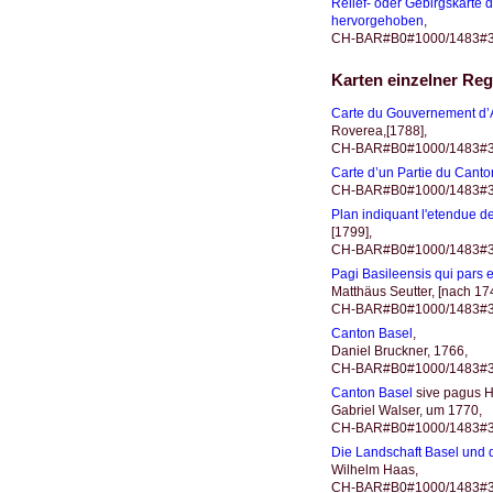
Relief- oder Gebirgskarte 
hervorgehoben
,
CH-BAR#B0#1000/1483#3
Karten einzelner Re
Carte du Gouvernement d’
Roverea,[1788],
CH-BAR#B0#1000/1483#3
Carte d’un Partie du Canto
CH-BAR#B0#1000/1483#3171
Plan indiquant l'etendue 
[1799],
CH-BAR#B0#1000/1483#316
Pagi Basileensis qui pars 
Matthäus Seutter, [nach 17
CH-BAR#B0#1000/1483#3
Canton Basel
,
Daniel Bruckner, 1766,
CH-BAR#B0#1000/1483#3
Canton Basel
sive pagus H
Gabriel Walser, um 1770,
CH-BAR#B0#1000/1483#3
Die Landschaft Basel und d
Wilhelm Haas,
CH-BAR#B0#1000/1483#3