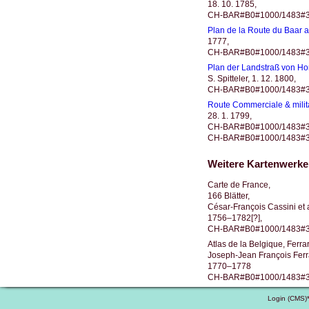
18. 10. 1785,
CH-BAR#B0#1000/1483#3
Plan de la Route du Baar a
1777,
CH-BAR#B0#1000/1483#3
Plan der Landstraß von Ho
S. Spitteler, 1. 12. 1800,
CH-BAR#B0#1000/1483#3
Route Commerciale & milita
28. 1. 1799,
CH-BAR#B0#1000/1483#316
CH-BAR#B0#1000/1483#316
Weitere Kartenwerke
Carte de France,
166 Blätter,
César-François Cassini et a
1756–1782[?],
CH-BAR#B0#1000/1483#3
Atlas de la Belgique, Ferra
Joseph-Jean François Ferra
1770–1778
CH-BAR#B0#1000/1483#3186
Login (CMS)