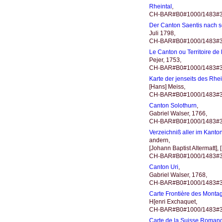
Rheintal
,
CH-BAR#B0#1000/1483#3
Der Canton Saentis nach se
Juli 1798,
CH-BAR#B0#1000/1483#317
Le Canton ou Territoire d
Pejer, 1753,
CH-BAR#B0#1000/1483#3
Karte der jenseits des Rhe
[Hans] Meiss,
CH-BAR#B0#1000/1483#3
Canton Solothurn
,
Gabriel Walser, 1766,
CH-BAR#B0#1000/1483#3
Verzeichniß aller im Kanto
andern,
[Johann Baptist Altermatt],
CH-BAR#B0#1000/1483#317
Canton Uri
,
Gabriel Walser, 1768,
CH-BAR#B0#1000/1483#3
Carte Frontière des Monta
H[enri Exchaquet,
CH-BAR#B0#1000/1483#3
Carte de la Suisse Roman