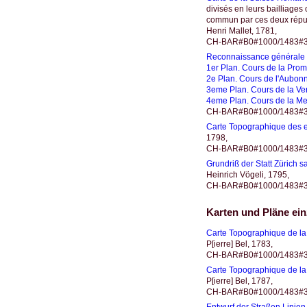
divisés en leurs bailliages
commun par ces deux républ
Henri Mallet, 1781,
CH-BAR#B0#1000/1483#3
Reconnaissance générale 
1er Plan. Cours de la Prom
2e Plan. Cours de l'Aubonn
3eme Plan. Cours de la Ve
4eme Plan. Cours de la Me
CH-BAR#B0#1000/1483#3
Carte Topographique des en
1798,
CH-BAR#B0#1000/1483#3
Grundriß der Statt Zürich s
Heinrich Vögeli, 1795,
CH-BAR#B0#1000/1483#3
Karten und Pläne ei
Carte Topographique de la
P[ierre] Bel, 1783,
CH-BAR#B0#1000/1483#3173
Carte Topographique de la
P[ierre] Bel, 1787,
CH-BAR#B0#1000/1483#3173
Entwurf der Straßen Linien