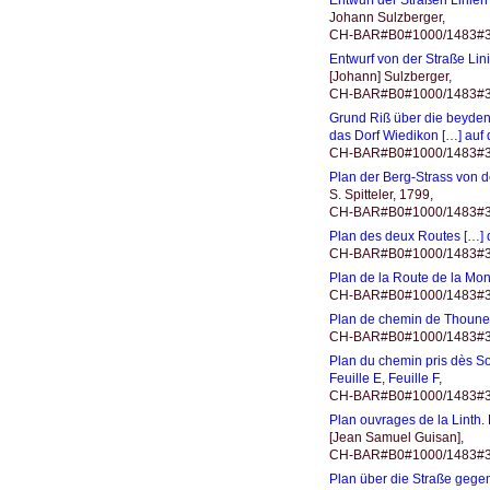
Johann Sulzberger,
CH-BAR#B0#1000/1483#317
Entwurf von der Straße Li
[Johann] Sulzberger,
CH-BAR#B0#1000/1483#3
Grund Riß über die beyden 
das Dorf Wiedikon […] auf 
CH-BAR#B0#1000/1483#3
Plan der Berg-Strass von d
S. Spitteler, 1799,
CH-BAR#B0#1000/1483#3
Plan des deux Routes […] d
CH-BAR#B0#1000/1483#3
Plan de la Route de la Mont
CH-BAR#B0#1000/1483#3
Plan de chemin de Thoune
CH-BAR#B0#1000/1483#3
Plan du chemin pris dès S
Feuille E
,
Feuille F
,
CH-BAR#B0#1000/1483#3
Plan ouvrages de la Linth. 
[Jean Samuel Guisan],
CH-BAR#B0#1000/1483#3
Plan über die Straße gegen