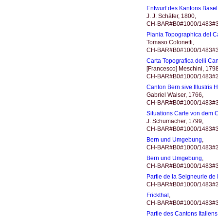
Entwurf des Kantons Basel
J. J. Schäfer, 1800,
CH-BAR#B0#1000/1483#317
Piania Topographica del C
Tomaso Colonetti,
CH-BAR#B0#1000/1483#3
Carta Topografica delli Ca
[Francesco] Meschini, 1798
CH-BAR#B0#1000/1483#3
Canton Bern sive Illustris
Gabriel Walser, 1766,
CH-BAR#B0#1000/1483#3
Situations Carte von dem 
J. Schumacher, 1799,
CH-BAR#B0#1000/1483#317
Bern und Umgebung
,
CH-BAR#B0#1000/1483#3
Bern und Umgebung
,
CH-BAR#B0#1000/1483#3
Partie de la Seigneurie de
CH-BAR#B0#1000/1483#3
Frickthal
,
CH-BAR#B0#1000/1483#3
Partie des Cantons Italien