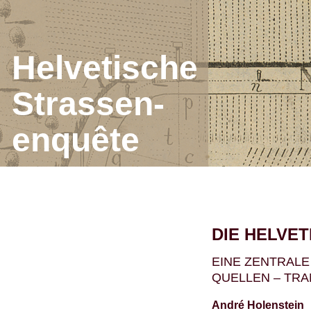
J
Helvetische
Strassen-
enquête
DIE HELVE
EINE ZENTRALE
QUELLEN – TRA
André Holenstein